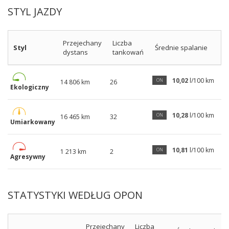
STYL JAZDY
Przejechany
Liczba
Styl
Średnie spalanie
dystans
tankowań
10,02
l/100 km
ON
14 806 km
26
Ekologiczny
10,28
l/100 km
ON
16 465 km
32
Umiarkowany
10,81
l/100 km
ON
1 213 km
2
Agresywny
STATYSTYKI WEDŁUG OPON
Przejechany
Liczba