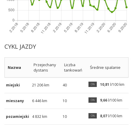
CYKL JAZDY
Przejechany
Liczba
Nazwa
Średnie spalanie
dystans
tankowań
10,81
l/100 km
ON
miejski
21 206 km
40
9,66
l/100 km
ON
mieszany
6 446 km
10
8,07
l/100 km
ON
pozamiejski
4 832 km
10