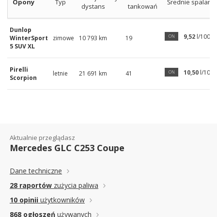
Opony
Typ
Średnie spalanie
dystans
tankowań
Dunlop
9,52
l/100 k
ON
WinterSport
zimowe
10 793 km
19
5 SUV XL
Pirelli
10,50
l/100
ON
letnie
21 691 km
41
Scorpion
Aktualnie przeglądasz
Mercedes GLC C253 Coupe
Dane techniczne
28 raportów
zużycia paliwa
10 opinii
użytkowników
868 ogłoszeń
używanych