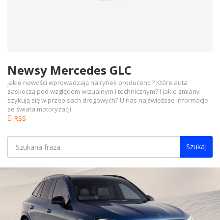
Newsy Mercedes GLC
Jakie nowości wprowadzają na rynek producenci? Które auta
zaskoczą pod względem wizualnym i technicznym? I jakie zmiany
szykują się w przepisach drogowych? U nas najświeższe informacje
ze świata motoryzacji.
RSS
Szukaj