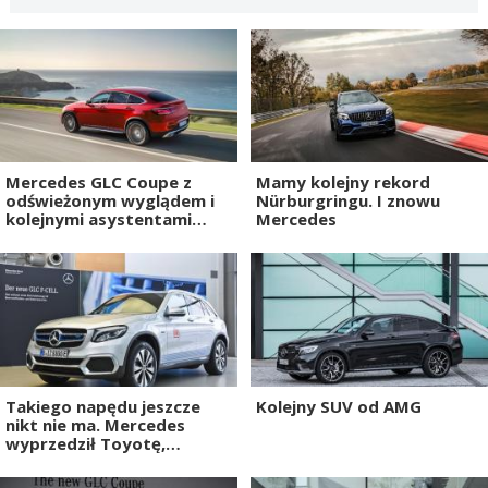
Mercedes GLC Coupe z
Mamy kolejny rekord
odświeżonym wyglądem i
Nürburgringu. I znowu
kolejnymi asystentami
Mercedes
jazdy
Takiego napędu jeszcze
Kolejny SUV od AMG
nikt nie ma. Mercedes
wyprzedził Toyotę,
Hyundaia i całą resztę