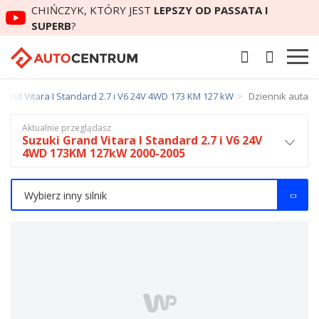
CHIŃCZYK, KTÓRY JEST
LEPSZY OD PASSATA I
SUPERB
?
rand Vitara I Standard 2.7 i V6 24V 4WD 173 KM 127 kW
Dziennik auta
Aktualnie przeglądasz
Suzuki Grand Vitara I Standard 2.7 i V6 24V
4WD 173KM 127kW 2000-2005
Wybierz inny silnik