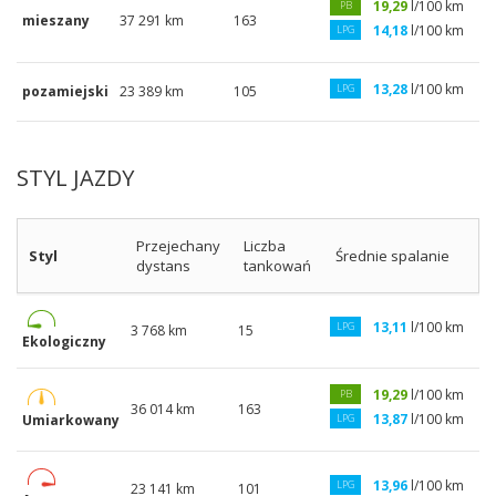
19,29
l/100 km
PB
mieszany
37 291 km
163
14,18
l/100 km
LPG
13,28
l/100 km
LPG
pozamiejski
23 389 km
105
STYL JAZDY
Przejechany
Liczba
Styl
Średnie spalanie
dystans
tankowań
13,11
l/100 km
LPG
3 768 km
15
Ekologiczny
19,29
l/100 km
PB
36 014 km
163
13,87
l/100 km
Umiarkowany
LPG
13,96
l/100 km
LPG
23 141 km
101