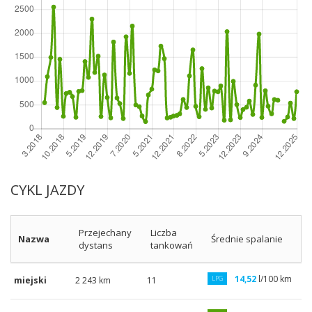
CYKL JAZDY
Przejechany
Liczba
Nazwa
Średnie spalanie
dystans
tankowań
14,52
l/100 km
LPG
miejski
2 243 km
11