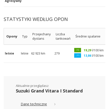
Agresywny
STATYSTYKI WEDŁUG OPON
Przejechany
Liczba
Opony
Typ
Średnie spalanie
dystans
tankowań
19,29
l/100 km
PB
letnie
letnie
62 923 km
279
13,86
l/100 km
LPG
Aktualnie przeglądasz
Suzuki Grand Vitara I Standard
Dane techniczne