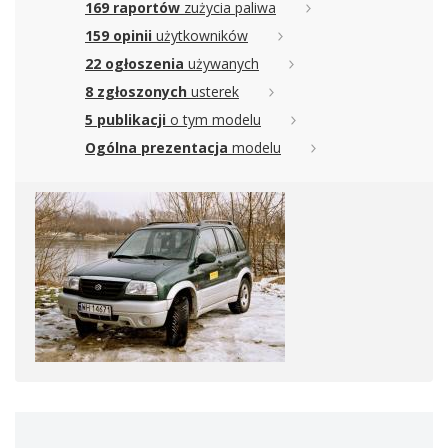
169 raportów
zużycia paliwa
159 opinii
użytkowników
22 ogłoszenia
używanych
8 zgłoszonych
usterek
5 publikacji
o tym modelu
Ogólna prezentacja
modelu