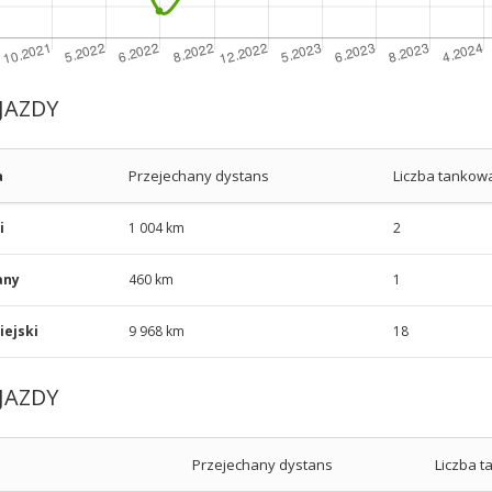
JAZDY
a
Przejechany dystans
Liczba tankow
i
1 004 km
2
any
460 km
1
ejski
9 968 km
18
JAZDY
Przejechany dystans
Liczba 