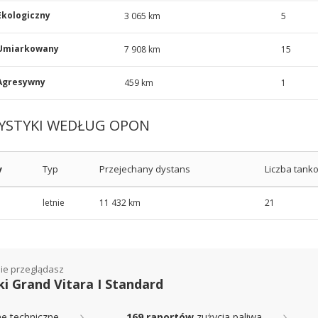
Ekologiczny
3 065 km
5
Umiarkowany
7 908 km
15
Agresywny
459 km
1
YSTYKI WEDŁUG OPON
y
Typ
Przejechany dystans
Liczba tank
letnie
11 432 km
21
ie przeglądasz
ki Grand Vitara I Standard
e techniczne
169 raportów
zużycia paliwa