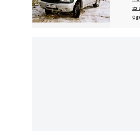
22 
Ogó