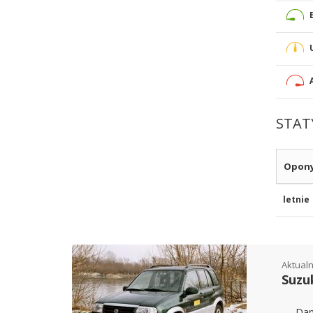
STAT
Opon
letnie
Aktualn
Suzu
Dan