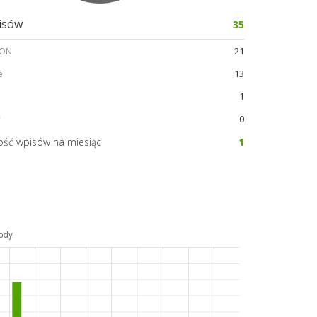
pisów
35
 ON
21
e
13
1
y
0
lość wpisów na miesiąc
1