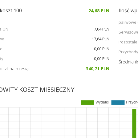
 koszt 100
Ilość w
24,68 PLN
paliwowe
e ON
7,04 PLN
Serwisow
we
17,64 PLN
Pozostałe
łe
0,00 PLN
Przychod
dy
0,00 PLN
Średnia i
oszt na miesiąc
340,71 PLN
OWITY KOSZT MIESIĘCZNY