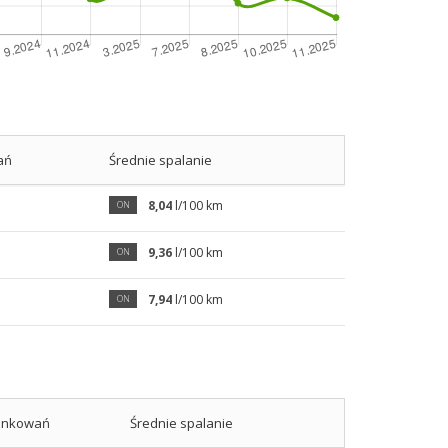
ań
Średnie spalanie
8,04
l/100 km
ON
9,36
l/100 km
ON
7,94
l/100 km
ON
tankowań
Średnie spalanie