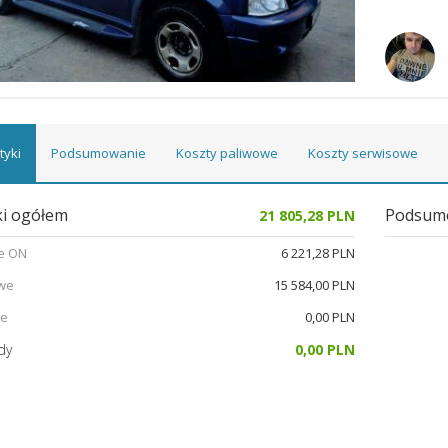
tyki
Podsumowanie
Koszty paliwowe
Koszty serwisowe
i ogółem
Podsum
21 805,28 PLN
e ON
6 221,28 PLN
we
15 584,00 PLN
łe
0,00 PLN
dy
0,00 PLN