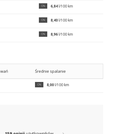
6,84
l/100 km
ON
8,40
l/100 km
ON
8,96
l/100 km
ON
owań
Średnie spalanie
8,00
l/100 km
ON
159 opinii
użytkowników