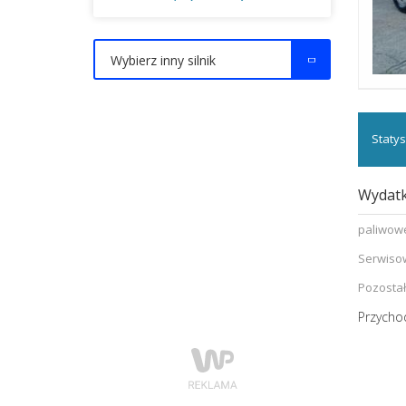
Wybierz inny silnik
Statys
Wydatk
paliwow
Serwiso
Pozosta
Przycho