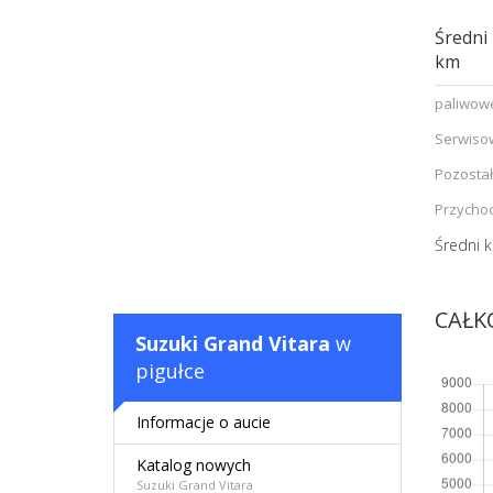
Średni
km
paliwow
Serwiso
Pozosta
Przycho
Średni k
CAŁK
Suzuki Grand Vitara
w
pigułce
Informacje o aucie
Katalog nowych
Suzuki Grand Vitara