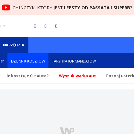
CHIŃCZYK, KTÓRY JEST
LEPSZY OD PASSATA I SUPERB
?
cyjny
NARZĘDZIA
RY
DZIENNIK KOSZTÓW
TARYFIKATOR MANDATÓW
Ile
kosztuje Cię
auto?
Wyszukiwarka aut
Poznaj uster