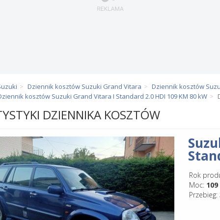
Suzuki
Dziennik kosztów Suzuki Grand Vitara
Dziennik kosztów Suzuk
Dziennik kosztów Suzuki Grand Vitara I Standard 2.0 HDI 109 KM 80 kW
TYSTYKI DZIENNIKA KOSZTÓW
Suzu
Stan
Rok produ
Moc:
109
Przebieg: