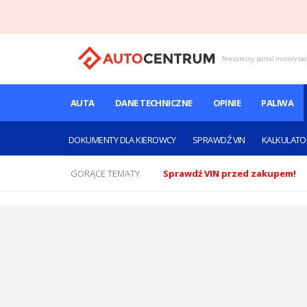
Niezależny portal motoryza
AUTA
DANE TECHNICZNE
OPINIE
PALIWA
DOKUMENTY DLA KIEROWCY
SPRAWDŹ VIN
KALKULATO
GORĄCE TEMATY
Sprawdź VIN przed zakupem!