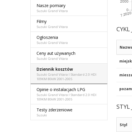
Nasze pomiary
Suzuki Grand Vitara
Filmy
Suzuki Grand Vitara
CYKL 
Ogłoszenia
Suzuki Grand Vitara
Nazw
Ceny aut używanych
Suzuki Grand Vitara
miejsk
Dziennik kosztów
Suzuki Grand Vitara I Standard 2.0 HDI
miesz
109KM 80kW 2001-2005
pozami
Opinie o instalacjach LPG
Suzuki Grand Vitara I Standard 2.0 HDI
109KM 80kW 2001-2005
STYL 
Testy zderzeniowe
Suzuki
Styl