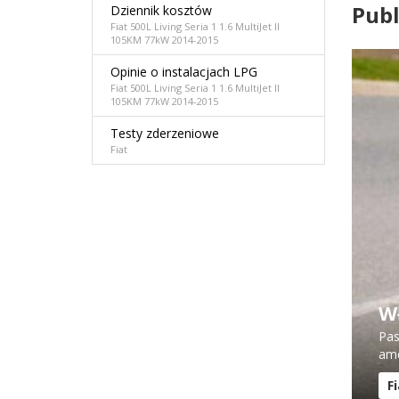
Publ
Dziennik kosztów
Fiat 500L Living Seria 1 1.6 MultiJet II
105KM 77kW 2014-2015
Opinie o instalacjach LPG
Fiat 500L Living Seria 1 1.6 MultiJet II
105KM 77kW 2014-2015
Testy zderzeniowe
Fiat
Wł
Pas
ame
F