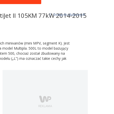
ultiJet II 105KM 77kW 2014-2015
Dodaj do ulubionych
ch minivanów (mini MPV, segment K). Jest
ła model Multipla. 500L to model bazujący
Fiatem 500, chociaż został zbudowany na
modelu („L”) ma oznaczać takie cechy jak