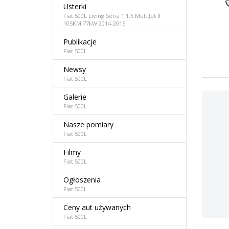
Usterki
Fiat 500L Living Seria 1 1.6 MultiJet II
105KM 77kW 2014-2015
Publikacje
Fiat 500L
Newsy
Fiat 500L
Galerie
Fiat 500L
Nasze pomiary
Fiat 500L
Filmy
Fiat 500L
Ogłoszenia
Fiat 500L
Ceny aut używanych
Fiat 500L