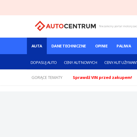
Niezależny portal motoryza
AUTA
DANE TECHNICZNE
OPINIE
PALIWA
DOPASUJ AUTO
CENY AUT NOWYCH
CENY AUT UŻYWAN
GORĄCE TEMATY
Sprawdź VIN przed zakupem!