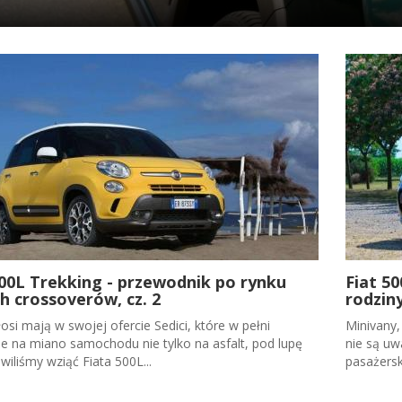
500L Trekking - przewodnik po rynku
Fiat 50
h crossoverów, cz. 2
rodzin
si mają w swojej ofercie Sedici, które w pełni
Minivany,
je na miano samochodu nie tylko na asfalt, pod lupę
nie są uw
iliśmy wziąć Fiata 500L...
pasażerski