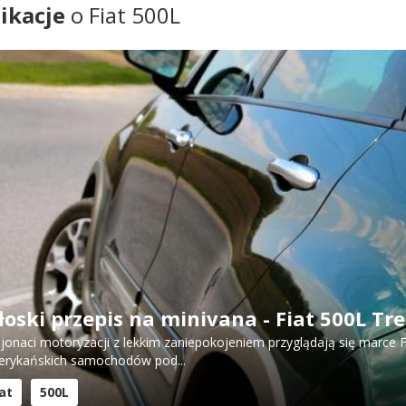
ikacje
o Fiat 500L
oski przepis na minivana - Fiat 500L Tr
jonaci motoryzacji z lekkim zaniepokojeniem przyglądają się marce 
rykańskich samochodów pod...
iat
500L