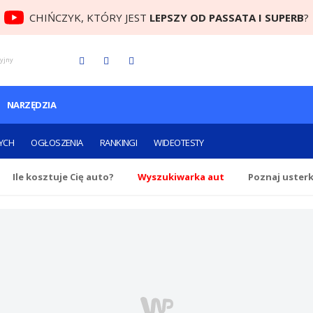
CHIŃCZYK, KTÓRY JEST
LEPSZY OD PASSATA I SUPERB
?
cyjny
NARZĘDZIA
YCH
OGŁOSZENIA
RANKINGI
WIDEOTESTY
Ile
kosztuje Cię
auto?
Wyszukiwarka aut
Poznaj uster