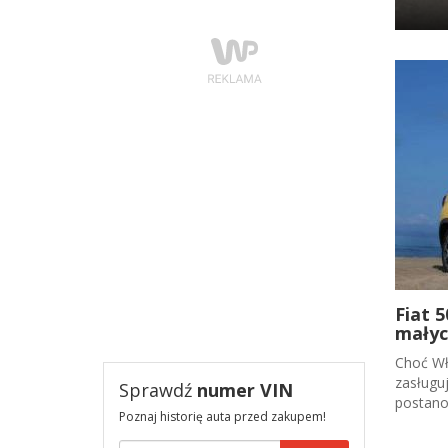
Fiat 
małyc
Choć Wło
zasługu
Sprawdź
numer VIN
postanow
Poznaj historię auta przed zakupem!