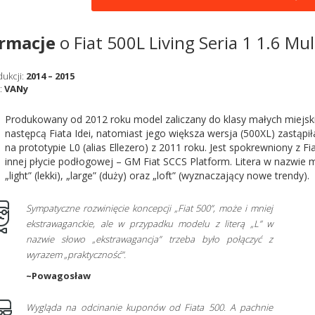
ormacje
o Fiat 500L Living Seria 1 1.6 M
dukcji:
2014 – 2015
:
VANy
Produkowany od 2012 roku model zaliczany do klasy małych miejski
następcą Fiata Idei, natomiast jego większa wersja (500XL) zastąpi
na prototypie L0 (alias Ellezero) z 2011 roku. Jest spokrewniony z 
innej płycie podłogowej – GM Fiat SCCS Platform. Litera w nazwie 
„light” (lekki), „large” (duży) oraz „loft” (wyznaczający nowe trendy).
Sympatyczne rozwinięcie koncepcji „Fiat 500”, może i mniej
ekstrawaganckie, ale w przypadku modelu z literą „L” w
nazwie słowo „ekstrawagancja” trzeba było połączyć z
wyrazem „praktyczność”.
~Powagosław
Wygląda na odcinanie kuponów od Fiata 500. A pachnie