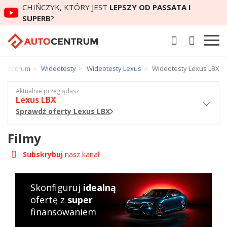
CHIŃCZYK, KTÓRY JEST
LEPSZY OD PASSATA I
SUPERB
?
toCentrum
Wideotesty
Wideotesty Lexus
Wideotesty Lexus LBX
Aktualnie przeglądasz
Lexus LBX
Sprawdź oferty Lexus LBX
Filmy
Subskrybuj
nasz kanał
Skonfiguruj
idealną
ofertę z
super
finansowaniem