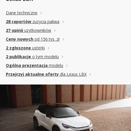
Dane techniczne
28 raportów
zużycia paliwa
27 opinii
użytkowników
Ceny nowych
od 156 tys. zł
2 zgłoszone
usterki
2 publikacje
o tym modelu
Ogólna prezentacja
modelu
Przejrzyj aktualne oferty
dla Lexus LBX