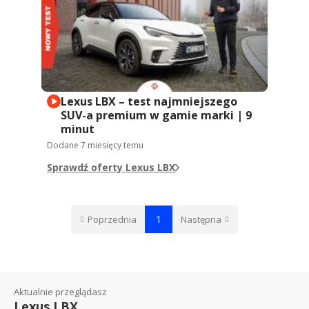
Lexus LBX – test najmniejszego
SUV-a premium w gamie marki | 9
minut
Dodane
7 miesięcy temu
Sprawdź oferty Lexus LBX
1
Poprzednia
Następna
Aktualnie przeglądasz
Lexus LBX