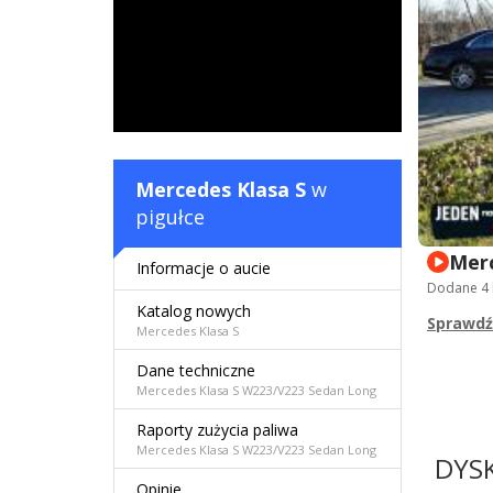
Mercedes Klasa S
w
pigułce
Merc
Informacje o aucie
Dodane
4
Katalog nowych
Sprawdź
Mercedes Klasa S
Dane techniczne
Mercedes Klasa S W223/V223 Sedan Long
Raporty zużycia paliwa
Mercedes Klasa S W223/V223 Sedan Long
DYS
Opinie