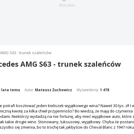
AMG S63 - trunek szaleńców
edes AMG S63 - trunek szaleńców
2 lata temu
Autor:
Mateusz Żuchowicz
Wyświetlenia:
1 478
le potrafi kosztować jeden kieliszek wyjątkowego wina? Nawet 30 tys. zł! I w
iczną kwotę za kilka chwil przyjemności? Bo wiedzą, że mają do czynienia 
ami. Niektórzy wydadzą na nie fortunę, aby mieć wyjątkowe auto, które za
jak takie drogie wino. Stonowany, luksusowy, wyjątkowy. Chyba że postanowi
zystko się zmienia, bo to trochę tak jakbyście do
Cheval Blanc z 1947 rok