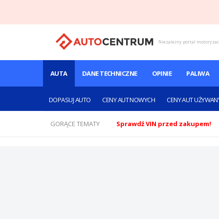
Niezależny portal motoryza
AUTA
DANE TECHNICZNE
OPINIE
PALIWA
DOPASUJ AUTO
CENY AUT NOWYCH
CENY AUT UŻYWAN
GORĄCE TEMATY
Sprawdź VIN przed zakupem!