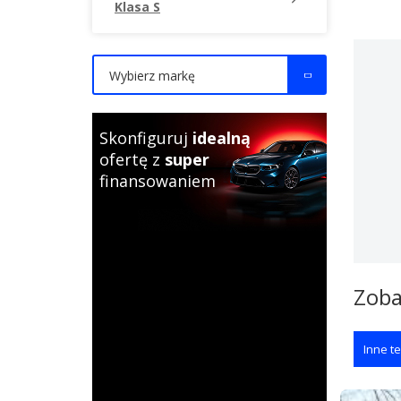
Klasa S
Wybierz markę
Skonfiguruj
idealną
ofertę z
super
finansowaniem
Zoba
Inne te