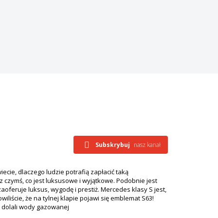
Subskrybuj
nasz kanał
iecie, dlaczego ludzie potrafią zapłacić taką
z czymś, co jest luksusowe i wyjątkowe. Podobnie jest
oferuje luksus, wygodę i prestiż. Mercedes klasy S jest,
liście, że na tylnej klapie pojawi się emblemat S63!
u dolali wody gazowanej