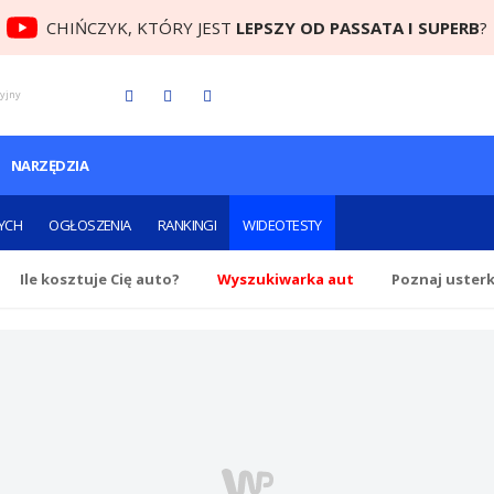
CHIŃCZYK, KTÓRY JEST
LEPSZY OD PASSATA I SUPERB
?
cyjny
NARZĘDZIA
YCH
OGŁOSZENIA
RANKINGI
WIDEOTESTY
Ile
kosztuje Cię
auto?
Wyszukiwarka aut
Poznaj uster