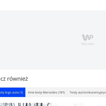
cz również
sty tego auta (1)
Inne testy Mercedes (181)
Testy aut konkurencyjnyc