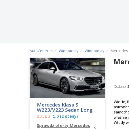
AutoCentrum
Wideotesty
Wideotesty
Mercedes 
Merc
Dodano:
Wiecie, i
Mercedes Klasa S
astronom
W223/V223 Sedan Long
samochod
5,0 (2 oceny)
właśnie 
Wtedy ws
Sprawdź oferty Mercedes