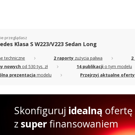
ie przeglądasz
edes Klasa S W223/V223 Sedan Long
e techniczne
2 raporty
zużycia paliwa
2
ny nowych
od 530 tys. zł
14 publikacji
o tym modelu
lna prezentacja
modelu
Przejrzyj aktualne oferty
Skonfiguruj
idealną
ofertę
z
super
finansowaniem