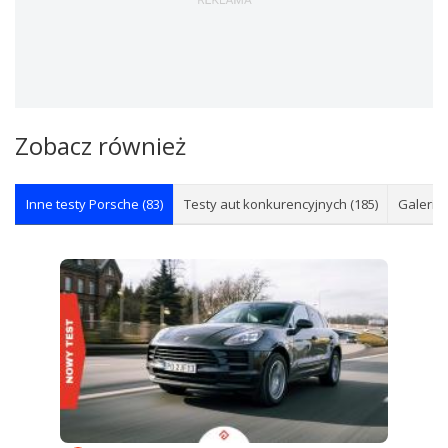
Zobacz również
Inne testy Porsche (83)
Testy aut konkurencyjnych (185)
Galerie 