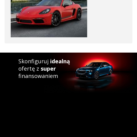
Skonfiguruj
idealną
ofertę z
super
finansowaniem