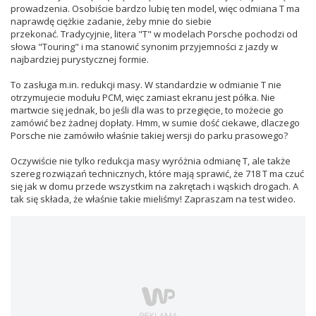
prowadzenia. Osobiście bardzo lubię ten model, więc odmiana T ma
naprawdę ciężkie zadanie, żeby mnie do siebie
przekonać. Tradycyjnie, litera "T" w modelach Porsche pochodzi od
słowa "Touring" i ma stanowić synonim przyjemności z jazdy w
najbardziej purystycznej formie.
To zasługa m.in. redukcji masy. W standardzie w odmianie T nie
otrzymujecie modułu PCM, więc zamiast ekranu jest półka. Nie
martwcie się jednak, bo jeśli dla was to przegięcie, to możecie go
zamówić bez żadnej dopłaty. Hmm, w sumie dość ciekawe, dlaczego
Porsche nie zamówiło właśnie takiej wersji do parku prasowego?
Oczywiście nie tylko redukcja masy wyróżnia odmianę T, ale także
szereg rozwiązań technicznych, które mają sprawić, że 718 T ma czuć
się jak w domu przede wszystkim na zakrętach i wąskich drogach. A
tak się składa, że właśnie takie mieliśmy! Zapraszam na test wideo.