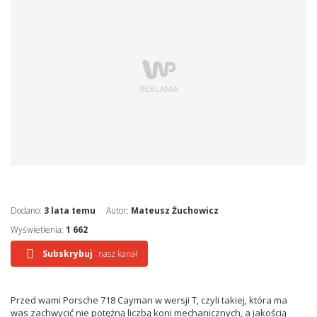
Dodano:
3 lata temu
Autor:
Mateusz Żuchowicz
Wyświetlenia:
1 662
Subskrybuj
nasz kanał
Przed wami Porsche 718 Cayman w wersji T, czyli takiej, która ma
was zachwycić nie potężną liczbą koni mechanicznych, a jakością