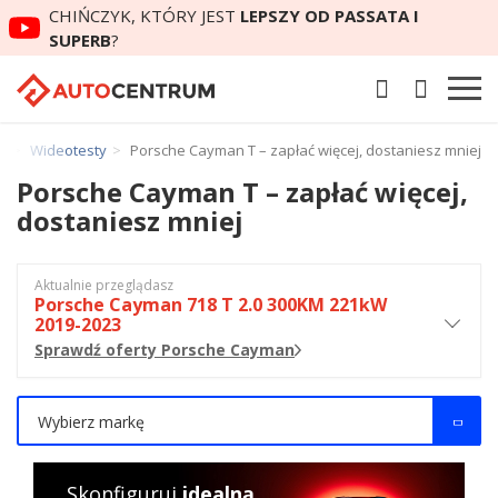
CHIŃCZYK, KTÓRY JEST
LEPSZY OD PASSATA I
SUPERB
?
y
Wideotesty
Porsche Cayman T – zapłać więcej, dostaniesz mniej
Porsche Cayman T – zapłać więcej,
dostaniesz mniej
Aktualnie przeglądasz
Porsche Cayman 718 T 2.0 300KM 221kW
2019-2023
Sprawdź oferty Porsche Cayman
Wybierz markę
Skonfiguruj
idealną