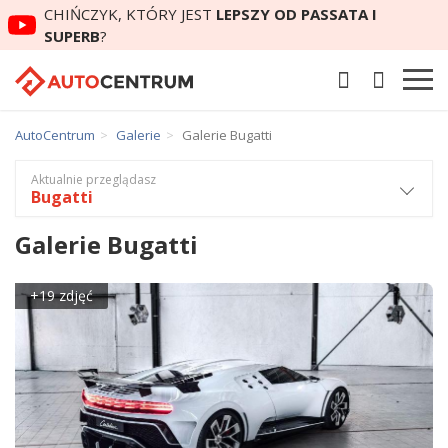
CHIŃCZYK, KTÓRY JEST
LEPSZY OD PASSATA I
SUPERB
?
AutoCentrum
Galerie
Galerie Bugatti
Aktualnie przeglądasz
Bugatti
Galerie Bugatti
+19 zdjęć