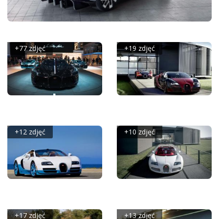
BUGATTI CENTODIECI
+77 zdjęć
+19 zdjęć
BUGATTI - GENEVA
BUGATTI VEYRON
INTERNATIONAL
GRAND SPORT VITESSE
MOTOR SHOW 2019
LA FINALE (2015)
+12 zdjęć
+10 zdjęć
BUGATTI VEYRON
BUGATTI VEYRON
GRAND SPORT VITESSE
GRAND SPORT WEI
SPECIAL EDITION
LONG
+17 zdjęć
+13 zdjęć