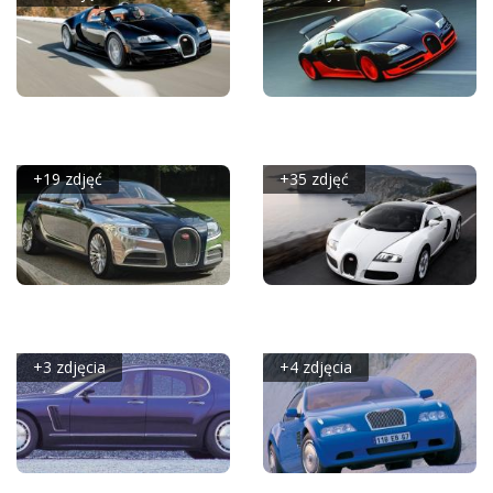
BUGATTI VEYRON
BUGATTI VEYRON
GRAND SPORT VITESSE
SUPER SPORT
+19 zdjęć
+35 zdjęć
BUGATTI GALIBIER
BUGATTI VEYRON
CONCEPT
GRAND SPORT
+3 zdjęcia
+4 zdjęcia