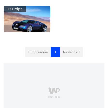
BUGATTI EB 218
BUGATTI EB 118
+41 zdjęć
BUGATTI VEYRON 16.4
1
Poprzednia
Następna