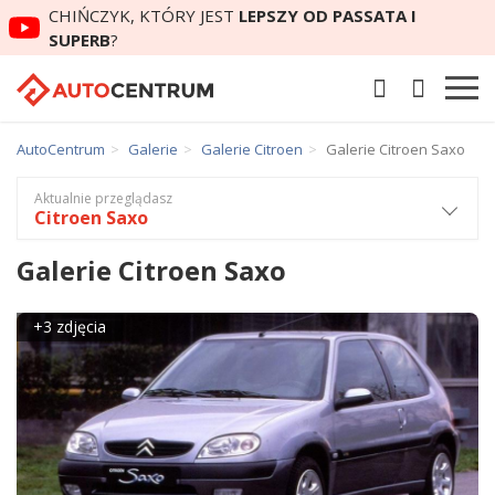
CHIŃCZYK, KTÓRY JEST
LEPSZY OD PASSATA I
SUPERB
?
AutoCentrum
Galerie
Galerie Citroen
Galerie Citroen Saxo
Aktualnie przeglądasz
Citroen Saxo
Galerie Citroen Saxo
+3 zdjęcia