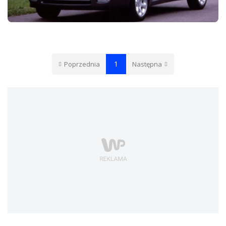
CITROEN SAXO
1
Poprzednia
Następna