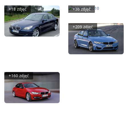
+18 zdjęć
+36 zdjęć
BMW X3 2010
+209 zdjęć
BMW SERIA 5 E60
SEDAN 530I 272KM -
GALERIA REDAKCYJNA
BMW M3 F80 SEDAN
(2014)
+160 zdjęć
BMW SERII 3 - MODEL
F30