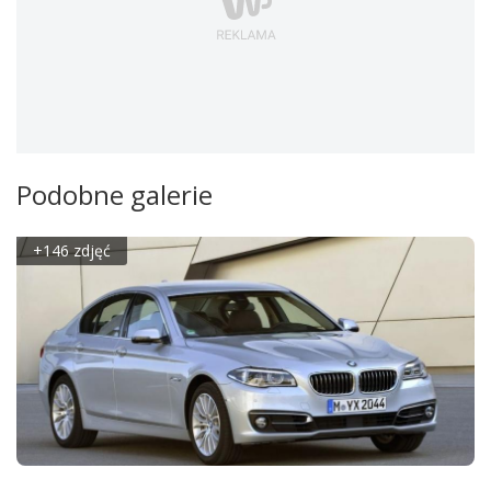
Podobne galerie
+146 zdjęć
BMW SERII 5 F10 FACELIFTING (2014)