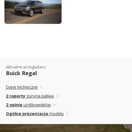
BUICK ENCLAVE
FACELIFTING
Aktualnie przeglądasz
Buick Regal
Dane techniczne
2 raporty
zużycia paliwa
2 opinie
użytkowników
Ogólna prezentacja
modelu