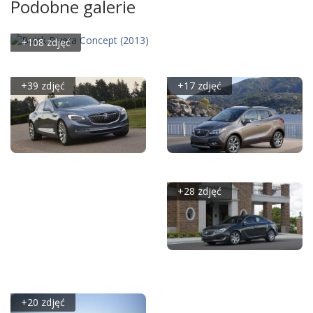
Podobne galerie
+108 zdjęć
BUICK RIVERA CONCEPT (2013)
+39 zdjęć
+17 zdjęć
BUICK AVENIR
BUICK ENCORE
CONCEPT (2015)
+28 zdjęć
BUICK REGAL V
FACELIFTING (2014)
+20 zdjęć