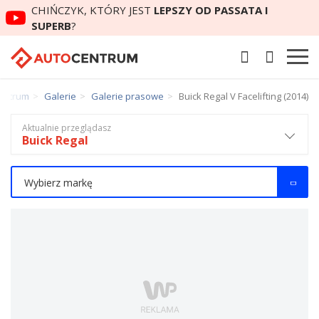
CHIŃCZYK, KTÓRY JEST
LEPSZY OD PASSATA I
SUPERB
?
entrum
Galerie
Galerie prasowe
Buick Regal V Facelifting (2014)
Aktualnie przeglądasz
Buick Regal
Wybierz markę