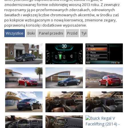
zmodernizowanej formie odsłoniętej wiosną 2013 roku. Z zewnątrz
rozpoznamy ją po przeformowanych zderzakach, odnowionych
światłach i większej liczbie chromowanych akcentów, w środku zaś
po kokpicie wzbogaconym o nową kierownicę, zmienione zegary,
poprawioną konsolę i dodatkowe wyposażenie.
Wszystkie
Boki
Panel przedni
Przód
Tył