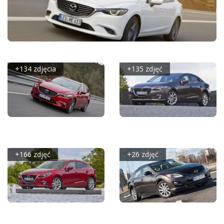
MAZDA 6 III SEDAN FACELIFTING (2015)
+134 zdjęcia
+135 zdjęć
MAZDA 6 III KOMBI
MAZDA 3 III SEDAN
FACELIFTING (2015)
(2014)
+166 zdjęć
+26 zdjęć
MAZDA 3 III
MAZDA 6 II
HATCHBACK (2014)
HATCHBACK