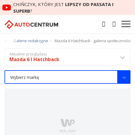
CHIŃCZYK, KTÓRY JEST
LEPSZY OD PASSATA I
SUPERB
?
erie
Galerie redakcyjne
Mazda 6 Hatchback - galeria społeczności
Aktualnie przeglądasz
Mazda 6 I Hatchback
Wybierz markę