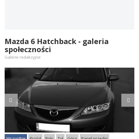
Mazda 6 Hatchback - galeria
społeczności
Galerie redakcyjne
Wszystkie
Przód
Boki
Tył
Góra
Panel przedni