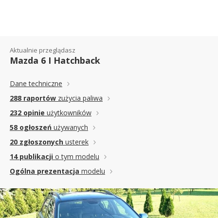
FACELIFTING 2.2 MZR-
CD 163KM - GALERIA
REDAKCYJNA
Aktualnie przeglądasz
Mazda 6 I Hatchback
Dane techniczne
288 raportów
zużycia paliwa
232 opinie
użytkowników
58 ogłoszeń
używanych
20 zgłoszonych
usterek
14 publikacji
o tym modelu
Ogólna prezentacja
modelu