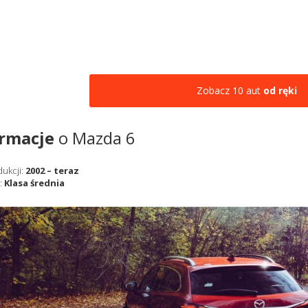
Zobacz 10 aut
od ręki
ormacje
o Mazda 6
dukcji:
2002 – teraz
:
Klasa średnia