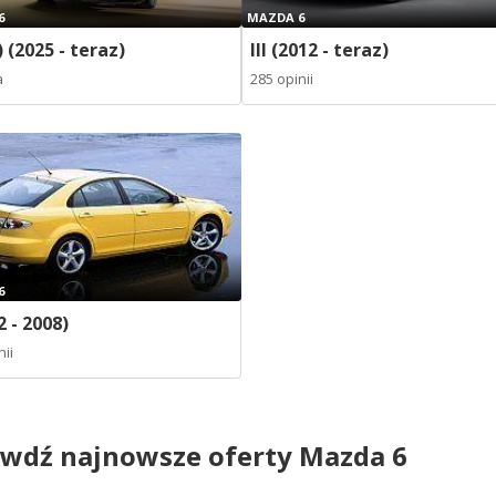
6
MAZDA 6
) (2025 - teraz)
III (2012 - teraz)
a
285 opinii
6
2 - 2008)
nii
wdź najnowsze oferty Mazda 6