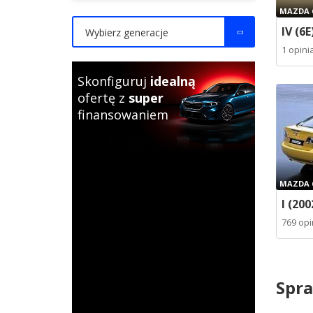
MAZDA 
IV (6E
Wybierz generacje
1 opini
Skonfiguruj
idealną
ofertę z
super
finansowaniem
MAZDA 
I (200
769 opi
Spra