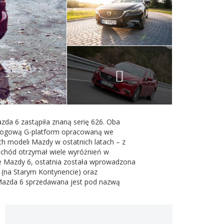
da 6 zastąpiła znaną serię 626. Oba
dłogową G-platform opracowaną we
h modeli Mazdy w ostatnich latach – z
ochód otrzymał wiele wyróżnień w
e Mazdy 6, ostatnia została wprowadzona
 (na Starym Kontynencie) oraz
Mazda 6 sprzedawana jest pod nazwą