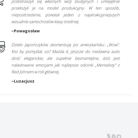
przestraszyli się własnych wizji studyjnych i umiejętnie
przełożyli je na model produkcyjny. W ten sposób,
niepostrzeżenie, powstał jeden z najatrakcyjniejszych
wizualnie samochodów klasy średniej.
~Powagosław
Dzieło Japończyków skomentuję po amerykańsku: „Wow”.
Kto by pomyślał, co? Mazda 6, jeszcze do niedawna auto
dość eleganckie, ale zupełnie beznamiętne, dziś jest
naładowane emocjami jak najlepsze odcinki „Mentalisty” z
Red Johnem w roli głównej.
~Luzacjusz