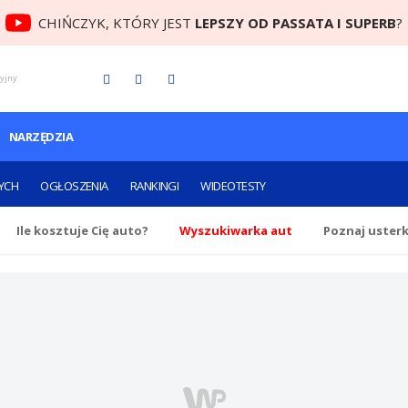
CHIŃCZYK, KTÓRY JEST
LEPSZY OD PASSATA I SUPERB
?
cyjny
NARZĘDZIA
YCH
OGŁOSZENIA
RANKINGI
WIDEOTESTY
Ile
kosztuje Cię
auto?
Wyszukiwarka aut
Poznaj uster