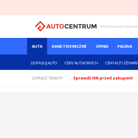
Niezależny portal motoryza
AUTA
DANE TECHNICZNE
OPINIE
PALIWA
DOPASUJ AUTO
CENY AUT NOWYCH
CENY AUT UŻYWAN
GORĄCE TEMATY
Sprawdź VIN przed zakupem!