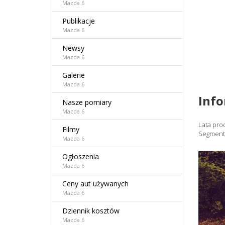
Mazda 6
Publikacje
Mazda 6
Newsy
Mazda 6
Galerie
Mazda 6
Inf
Nasze pomiary
Mazda 6
Lata pro
Filmy
Segment
Mazda 6
Ogłoszenia
Mazda 6
Ceny aut używanych
Mazda 6
Dziennik kosztów
Mazda 6