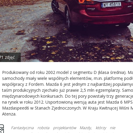
71 zdjęć
Produkowany od roku 2002 model z segmentu D (klasa średnia). Maz
samochody miały wiele wspólnych elementów, m.in. platformę po
współpracy z Fordem. Mazda 6 jest jednym z najbardziej popularnyc
taśm produkcyjnych zjechało już prawie 2,5 mln egzemplarzy. Sam
międzynarodowych konkursach. Do tej pory powstały trzy generacj
na rynek w roku 2012. Usportowioną wersją auta jest Mazda 6 MPS
Mazdaspeed6 w Stanach Zjednoczonych. W Kraju Kwitnącej Wiśni 
Atenza.
Fantastyczna robota projektantów Mazdy, którzy nie