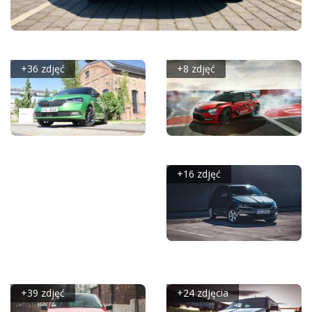
SKODA FABIA 1.0 TSI 110 KM - GALERIA REDAKCYJNA
+36 zdjęć
+8 zdjęć
SKODA FABIA III FL -
SKODA FABIA R5 (2018)
GALERIA REDAKCYJNA
+16 zdjęć
SKODA FABIA LPG -
GALERIA REDAKCYJNA
+39 zdjęć
+24 zdjęcia