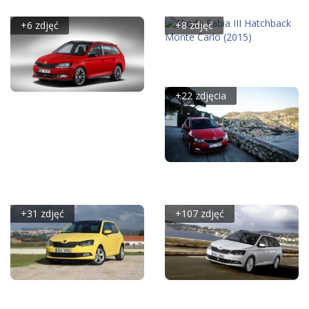
1.0 MPI 75KM - GALERIA
CONCEPT (2015)
REDAKCYJNA
+6 zdjęć
+8 zdjęć
SKODA FABIA III
HATCHBACK MONTE
CARLO (2015)
+22 zdjęcia
SKODA FABIA III COMBI
MONTE CARLO (2015)
SKODA FABIA III KOMBI
1.2 TSI 110KM -
GALERIA REDAKCYJNA
+31 zdjęć
+107 zdjęć
SKODA FABIA III
SKODA FABIA III COMBI
HATCHBACK 1.0 MPI
(2015)