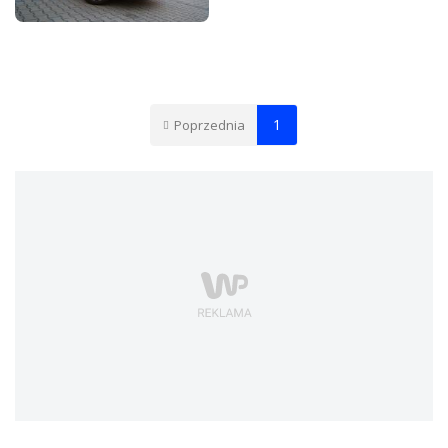
SKODA FABIA II
HATCHBACK
FACELIFTING 1.2 TSI
105KM - GALERIA
REDAKCYJNA
1
Poprzednia