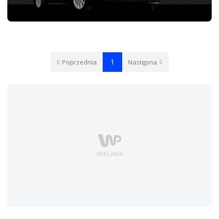
SKODA FELICIA
1
Poprzednia
Następna