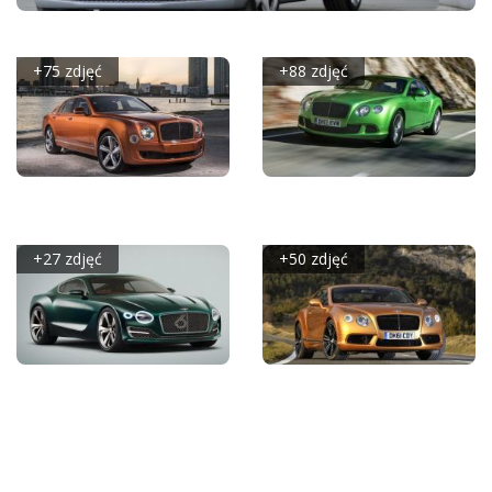
BENTLEY FLYING SPUR (2014)
+75 zdjęć
+88 zdjęć
BENTLEY MULSANNE
BENTLEY
SPEED (2015)
CONTINENTAL GT
SPEED 2013
+27 zdjęć
+50 zdjęć
BENTLEY EXP 10 SPEED
BENTLEY
6 CONCEPT (2015)
CONTINENTAL GT V8