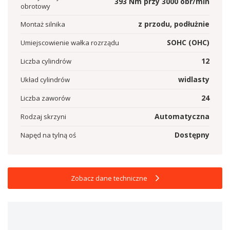
393
Nm przy
3000
obr/min
obrotowy
z przodu, podłużnie
Montaż silnika
SOHC (OHC)
Umiejscowienie wałka rozrządu
12
Liczba cylindrów
widlasty
Układ cylindrów
24
Liczba zaworów
Automatyczna
Rodzaj skrzyni
Dostępny
Napęd na tylną oś
Zobacz dane techniczne