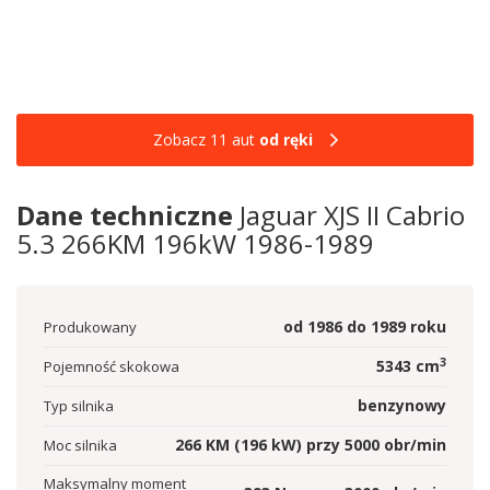
Zobacz 11 aut
od ręki
Dane techniczne
Jaguar XJS II Cabrio
5.3 266KM 196kW 1986-1989
od
1986
do
1989
roku
Produkowany
3
5343
cm
Pojemność skokowa
benzynowy
Typ silnika
266
KM
(196
kW
)
przy
5000
obr/min
Moc silnika
Maksymalny moment