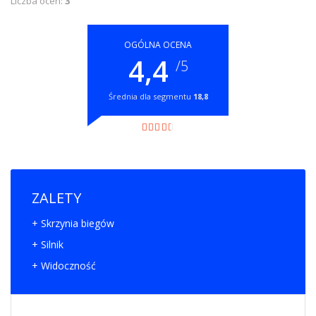
Liczba ocen:
3
OGÓLNA OCENA
4,4
/5
Średnia dla segmentu
18,8
ZALETY
+ Skrzynia biegów
+ Silnik
+ Widoczność