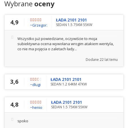
Wybrane
oceny
ŁADA 2101 2101
4,9
SEDAN 1.5 75KM 55KW
~Grzegorz
Wszystko już powiedziane, oczywiście to moja
subiektywna ocena wywołana wrogim atakiem wentyla,
co nie ma pojęcia o zaletach łady...
Dodane
22 lat temu
ŁADA 2101 2101
3,6
SEDAN 1.2 64KM 47KW
~dlugi
ŁADA 2101 2101
4,8
SEDAN 1.5 75KM 55KW
~henio
spoko