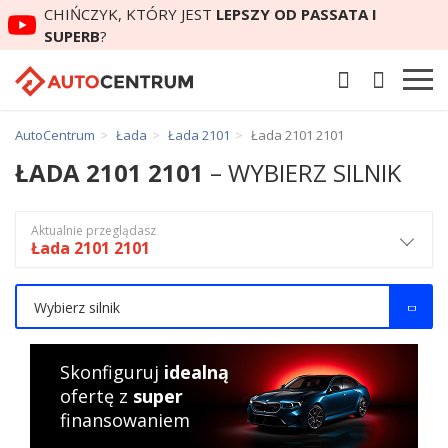
CHIŃCZYK, KTÓRY JEST
LEPSZY OD PASSATA I
SUPERB
?
AutoCentrum
Łada
Łada 2101
Łada 2101 2101
ŁADA 2101 2101
– WYBIERZ SILNIK
Aktualnie przeglądasz
Łada 2101 2101
Wybierz silnik
Skonfiguruj
idealną
ofertę z
super
finansowaniem