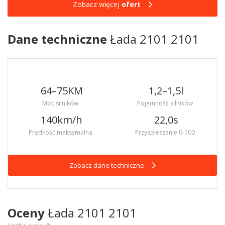
Zobacz więcej
ofert
Dane techniczne
Łada 2101 2101
64–75
KM
1,2–1,5
l
Moc silników
Pojemność silników
140
km/h
22,0
s
Prędkość maksymalna
Przyspieszenie 0-100
Zobacz dane techniczne
Oceny
Łada 2101 2101