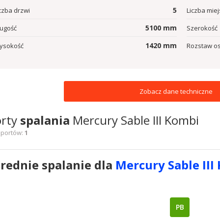
5
czba drzwi
Liczba miej
5100
mm
ługość
Szerokość
1420
mm
ysokość
Rozstaw os
Zobacz dane techniczne
orty
spalania
Mercury Sable III Kombi
aportów:
1
Średnie spalanie dla
Mercury Sable III
PB