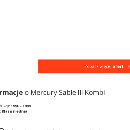
Zobacz więcej
ofert
ormacje
o Mercury Sable III Kombi
dukcji:
1996 – 1999
:
Klasa średnia