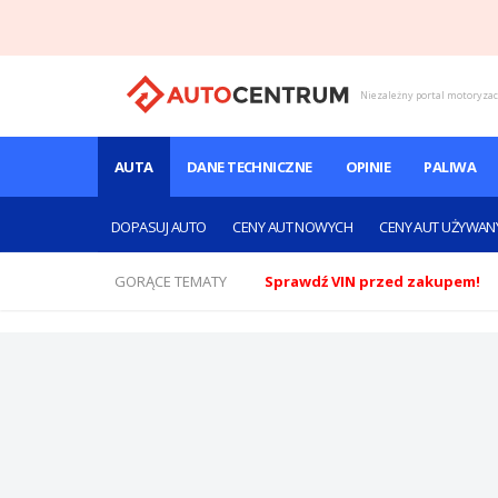
Niezależny portal motoryza
AUTA
DANE TECHNICZNE
OPINIE
PALIWA
DOPASUJ AUTO
CENY AUT NOWYCH
CENY AUT UŻYWAN
GORĄCE TEMATY
Sprawdź VIN przed zakupem!