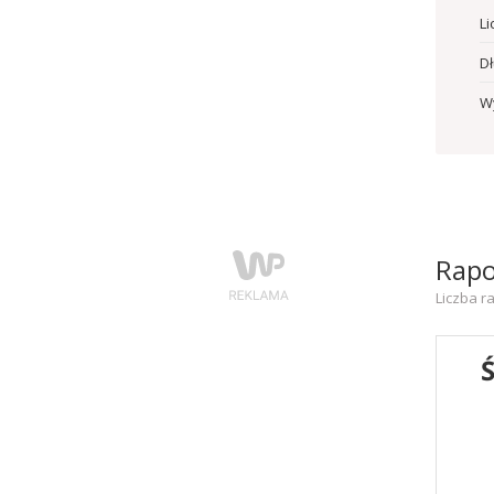
Li
D
W
Rap
Liczba r