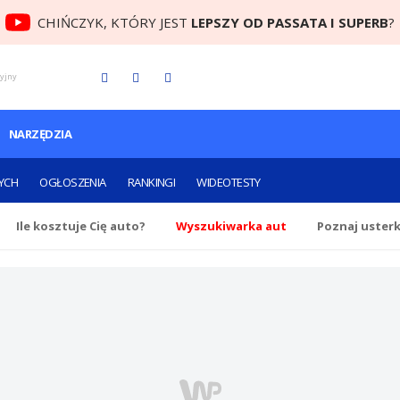
CHIŃCZYK, KTÓRY JEST
LEPSZY OD PASSATA I SUPERB
?
cyjny
NARZĘDZIA
YCH
OGŁOSZENIA
RANKINGI
WIDEOTESTY
Ile
kosztuje Cię
auto?
Wyszukiwarka aut
Poznaj uster