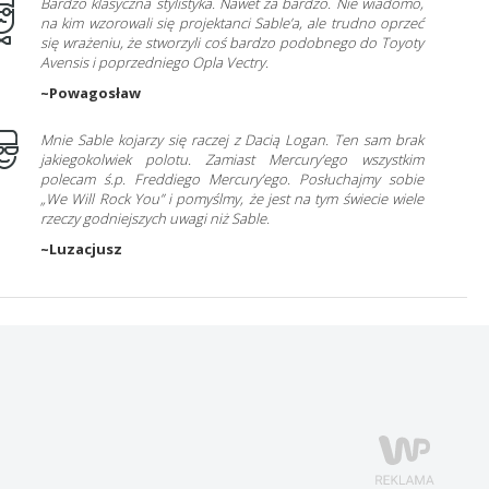
Bardzo klasyczna stylistyka. Nawet za bardzo. Nie wiadomo,
na kim wzorowali się projektanci Sable’a, ale trudno oprzeć
się wrażeniu, że stworzyli coś bardzo podobnego do Toyoty
Avensis i poprzedniego Opla Vectry.
~Powagosław
Mnie Sable kojarzy się raczej z Dacią Logan. Ten sam brak
jakiegokolwiek polotu. Zamiast Mercury’ego wszystkim
polecam ś.p. Freddiego Mercury’ego. Posłuchajmy sobie
„We Will Rock You” i pomyślmy, że jest na tym świecie wiele
rzeczy godniejszych uwagi niż Sable.
~Luzacjusz