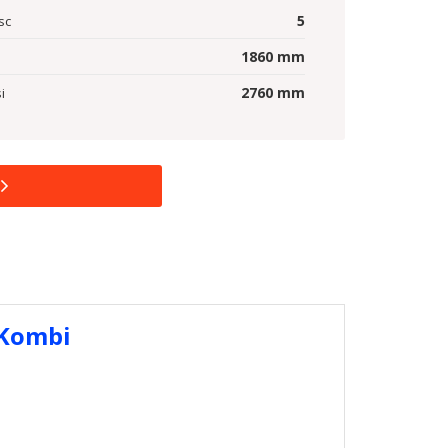
5
sc
1860
mm
2760
mm
i
 Kombi