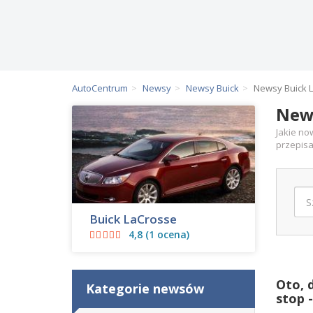
AutoCentrum
Newsy
Newsy Buick
Newsy Buick 
New
Jakie no
przepisa
Bu
Jes
Buick LaCrosse
sen
4,8 (1 ocena)
Oto, 
Kategorie newsów
stop 