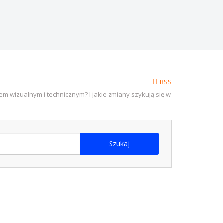
RSS
m wizualnym i technicznym? I jakie zmiany szykują się w
eżającej
Szukaj
 w Europie patrzymy z nieskrywaną zazdrością i