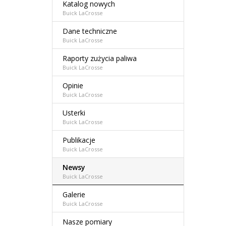
Katalog nowych
Buick LaCrosse
Dane techniczne
Buick LaCrosse
Raporty zużycia paliwa
Buick LaCrosse
Opinie
Buick LaCrosse
Usterki
Buick LaCrosse
Publikacje
Buick LaCrosse
Newsy
Buick LaCrosse
Galerie
Buick LaCrosse
Nasze pomiary