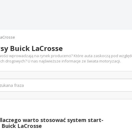
LaCrosse
sy Buick LaCrosse
wości wprowadzają na rynek producenci? Które auta zaskoczą pod względe
ch drogowych? U nas najświeższe informacje ze świata motoryzacji.
ick LaCrosse po subtelnej kuracji odświ
t kilka (nawet kilkanaście) modeli w Stanach Zjednoczonych, na które
tymentem. Są również takie...
dlaczego warto stosować system start-
- Buick LaCrosse