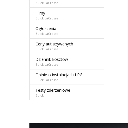
Buick LaCrosse
Filmy
Buick LaCrosse
Ogłoszenia
Buick LaCrosse
Ceny aut używanych
Buick LaCrosse
Dziennik kosztów
Buick LaCrosse
Opinie o instalacjach LPG
Buick LaCrosse
Testy zderzeniowe
Buick