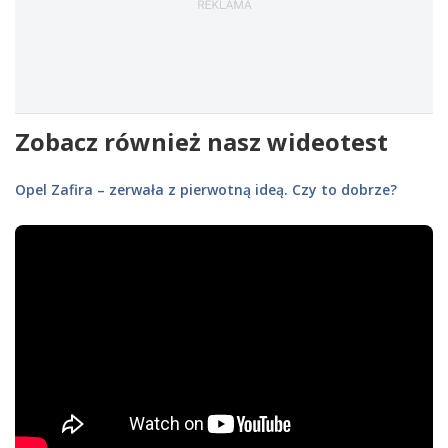
Zobacz również nasz wideotest
Opel Zafira – zerwała z pierwotną ideą. Czy to dobrze?