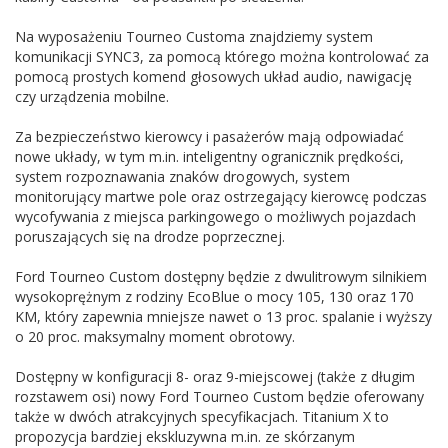
Na wyposażeniu Tourneo Customa znajdziemy system
komunikacji SYNC3, za pomocą którego można kontrolować za
pomocą prostych komend głosowych układ audio, nawigację
czy urządzenia mobilne.
Za bezpieczeństwo kierowcy i pasażerów mają odpowiadać
nowe układy, w tym m.in. inteligentny ogranicznik prędkości,
system rozpoznawania znaków drogowych, system
monitorujący martwe pole oraz ostrzegający kierowcę podczas
wycofywania z miejsca parkingowego o możliwych pojazdach
poruszających się na drodze poprzecznej.
Ford Tourneo Custom dostępny będzie z dwulitrowym silnikiem
wysokoprężnym z rodziny EcoBlue o mocy 105, 130 oraz 170
KM, który zapewnia mniejsze nawet o 13 proc. spalanie i wyższy
o 20 proc. maksymalny moment obrotowy.
Dostępny w konfiguracji 8- oraz 9-miejscowej (także z długim
rozstawem osi) nowy Ford Tourneo Custom będzie oferowany
także w dwóch atrakcyjnych specyfikacjach. Titanium X to
propozycja bardziej ekskluzywna m.in. ze skórzanym