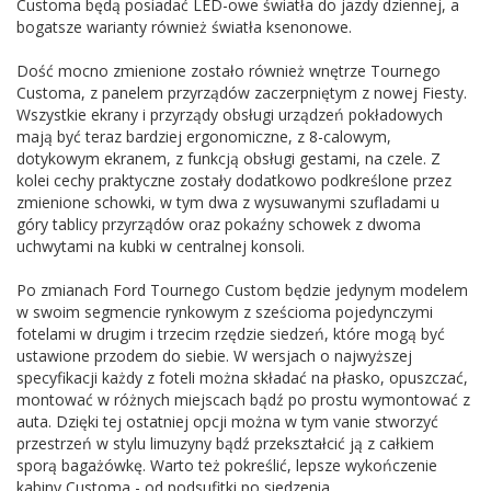
Customa będą posiadać LED-owe światła do jazdy dziennej, a
bogatsze warianty również światła ksenonowe.
Dość mocno zmienione zostało również wnętrze Tournego
Customa, z panelem przyrządów zaczerpniętym z nowej Fiesty.
Wszystkie ekrany i przyrządy obsługi urządzeń pokładowych
mają być teraz bardziej ergonomiczne, z 8-calowym,
dotykowym ekranem, z funkcją obsługi gestami, na czele. Z
kolei cechy praktyczne zostały dodatkowo podkreślone przez
zmienione schowki, w tym dwa z wysuwanymi szufladami u
góry tablicy przyrządów oraz pokaźny schowek z dwoma
uchwytami na kubki w centralnej konsoli.
Po zmianach Ford Tournego Custom będzie jedynym modelem
w swoim segmencie rynkowym z sześcioma pojedynczymi
fotelami w drugim i trzecim rzędzie siedzeń, które mogą być
ustawione przodem do siebie. W wersjach o najwyższej
specyfikacji każdy z foteli można składać na płasko, opuszczać,
montować w różnych miejscach bądź po prostu wymontować z
auta. Dzięki tej ostatniej opcji można w tym vanie stworzyć
przestrzeń w stylu limuzyny bądź przekształcić ją z całkiem
sporą bagażówkę. Warto też pokreślić, lepsze wykończenie
kabiny Customa - od podsufitki po siedzenia.