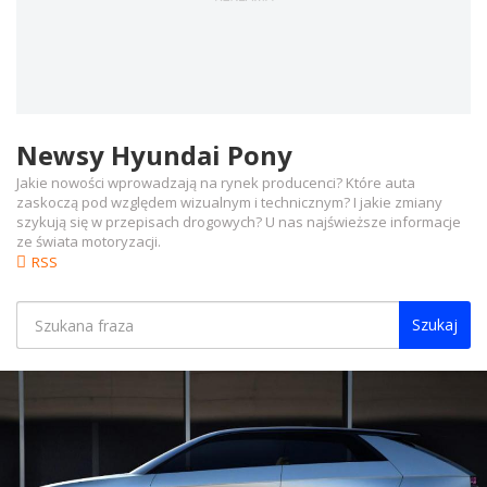
Newsy Hyundai Pony
Jakie nowości wprowadzają na rynek producenci? Które auta
zaskoczą pod względem wizualnym i technicznym? I jakie zmiany
szykują się w przepisach drogowych? U nas najświeższe informacje
ze świata motoryzacji.
RSS
Szukaj