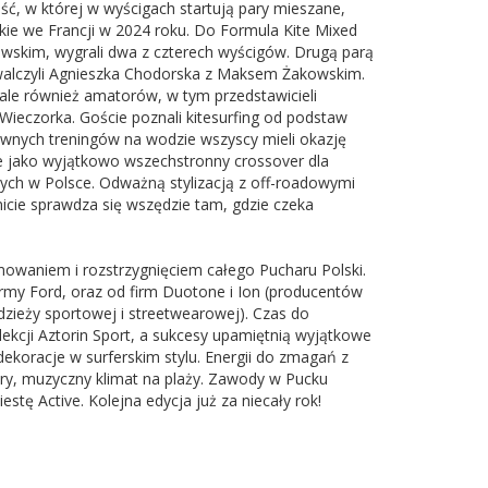
ć, w której w wyścigach startują pary mieszane,
kie we Francji w 2024 roku. Do Formula Kite Mixed
szowskim, wygrali dwa z czterech wyścigów. Drugą parą
walczyli Agnieszka Chodorska z Maksem Żakowskim.
ale również amatorów, w tym przedstawicieli
Wieczorka. Goście poznali kitesurfing od podstaw
ywnych treningów na wodzie wszyscy mieli okazję
ve jako wyjątkowo wszechstronny crossover dla
wych w Polsce. Odważną stylizacją z off-roadowymi
icie sprawdza się wszędzie tam, gdzie czeka
owaniem i rozstrzygnięciem całego Pucharu Polski.
irmy Ford, oraz od firm Duotone i Ion (producentów
odzieży sportowej i streetwearowej). Czas do
ekcji Aztorin Sport, a sukcesy upamiętnią wyjątkowe
ekoracje w surferskim stylu. Energii do zmagań z
obry, muzyczny klimat na plaży. Zawody w Pucku
stę Active. Kolejna edycja już za niecały rok!