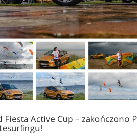
d Fiesta Active Cup – zakończono P
tesurfingu!