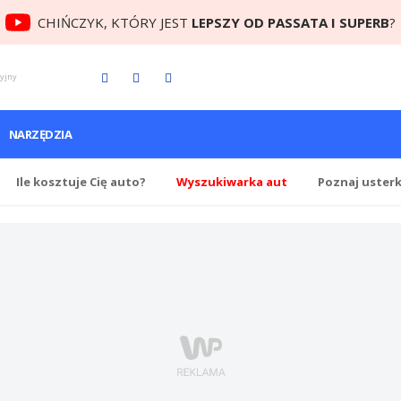
CHIŃCZYK, KTÓRY JEST
LEPSZY OD PASSATA I SUPERB
?
cyjny
NARZĘDZIA
Ile
kosztuje Cię
auto?
Wyszukiwarka aut
Poznaj uster