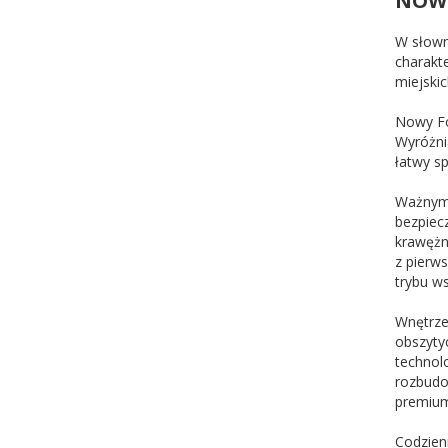
NOWY
W słown
charakt
miejskic
Nowy For
Wyróżni
łatwy s
Ważnym 
bezpiec
krawężn
z pierw
trybu w
Wnętrze
obszyty
technol
rozbudo
premium
Codzien