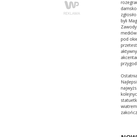
rozegra
damsko 
zgłosiło
byli Ma
Zawody 
mediów 
pod oki
przetes
aktywny
akcenta
przygod
Ostatni
Najleps
najwyższ
kolejny
statuet
wiatrem
zakończy