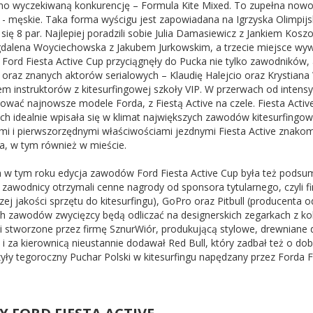
no wyczekiwaną konkurencję – Formula Kite Mixed. To zupełna nowoś
- męskie. Taka forma wyścigu jest zapowiadana na Igrzyska Olimpijs
 się 8 par. Najlepiej poradzili sobie Julia Damasiewicz z Jankiem Ko
gdalena Woyciechowska z Jakubem Jurkowskim, a trzecie miejsce wy
Ford Fiesta Active Cup przyciągnęły do Pucka nie tylko zawodników, 
oraz znanych aktorów serialowych – Klaudię Halejcio oraz Krystiana 
em instruktorów z kitesurfingowej szkoły VIP. W przerwach od intens
tować najnowsze modele Forda, z Fiestą Active na czele. Fiesta Acti
ch idealnie wpisała się w klimat największych zawodów kitesurfingo
mi i pierwszorzędnymi właściwościami jezdnymi Fiesta Active znakom
a, w tym również w mieście.
a w tym roku edycja zawodów Ford Fiesta Active Cup była też podsum
i zawodnicy otrzymali cenne nagrody od sponsora tytularnego, czyli f
ej jakości sprzętu do kitesurfingu), GoPro oraz Pitbull (producenta 
ch zawodów zwycięzcy będą odliczać na designerskich zegarkach z kol
ki stworzone przez firmę SznurWiór, produkującą stylowe, drewniane d
 i za kierownicą nieustannie dodawał Red Bull, który zadbał też o d
ły tegoroczny Puchar Polski w kitesurfingu napędzany przez Forda Fie