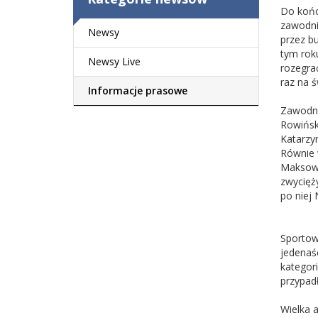
Do końc
zawodni
Newsy
przez b
tym rok
Newsy Live
rozegra
raz na ś
Informacje prasowe
Zawodni
Rowińsk
Katarzy
Równie w
Maksowi
zwycięż
po niej
Sportow
jedenaś
kategori
przypad
Wielka 