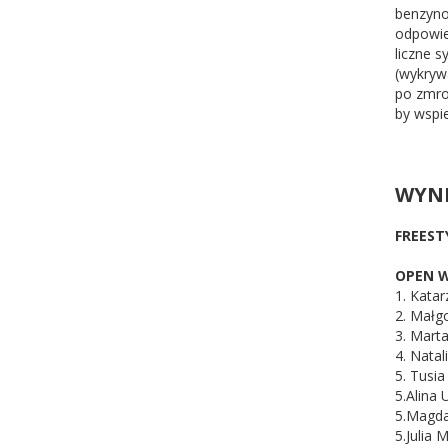
benzyno
odpowied
liczne 
(wykryw
po zmro
by wspi
WYNI
FREEST
OPEN 
1. Kata
2. Małg
3. Mart
4. Nata
5. Tusi
5.Alina
5.Magd
5.Julia