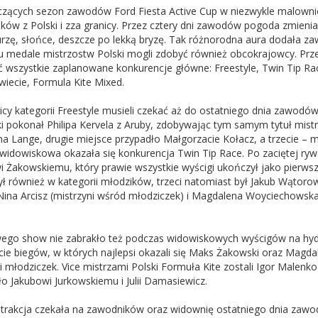
zących sezon zawodów Ford Fiesta Active Cup w niezwykle malownic
ków z Polski i zza granicy. Przez cztery dni zawodów pogoda zmieniał
urzę, słońce, deszcze po lekką bryzę. Tak różnorodna aura dodała z
u medale mistrzostw Polski mogli zdobyć również obcokrajowcy. Prze
ć wszystkie zaplanowane konkurencje główne: Freestyle, Twin Tip Race
wiecie, Formula Kite Mixed.
cy kategorii Freestyle musieli czekać aż do ostatniego dnia zawodó
i pokonał Philipa Kervela z Aruby, zdobywając tym samym tytuł mistr
na Lange, drugie miejsce przypadło Małgorzacie Kołacz, a trzecie –
idowiskowa okazała się konkurencja Twin Tip Race. Po zaciętej rywali
 Żakowskiemu, który prawie wszystkie wyścigi ukończył jako pierwszy
ył również w kategorii młodzików, trzeci natomiast był Jakub Wątoro
 Nina Arcisz (mistrzyni wśród młodziczek) i Magdalena Woyciechowska
ego show nie zabrakło też podczas widowiskowych wyścigów na hydro
cie biegów, w których najlepsi okazali się Maks Żakowski oraz Ma
i młodziczek. Vice mistrzami Polski Formuła Kite zostali Igor Malenko
ło Jakubowi Jurkowskiemu i Julii Damasiewicz.
atrakcja czekała na zawodników oraz widownię ostatniego dnia zawo