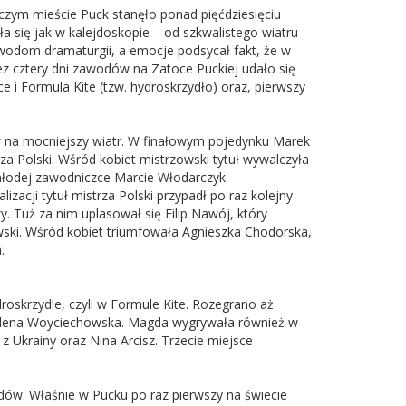
zym mieście Puck stanęło ponad pięćdziesięciu
a się jak w kalejdoskopie – od szkwalistego wiatru
awodom dramaturgii, a emocje podsycał fakt, że w
z cztery dni zawodów na Zatoce Puckiej udało się
 i Formula Kite (tzw. hydroskrzydło) oraz, pierwszy
w na mocniejszy wiatr. W finałowym pojedynku Marek
za Polski. Wśród kobiet mistrzowski tytuł wywalczyła
 młodej zawodniczce Marcie Włodarczyk.
zacji tytuł mistrza Polski przypadł po raz kolejny
. Tuż za nim uplasował się Filip Nawój, który
wski. Wśród kobiet triumfowała Agnieszka Chodorska,
.
skrzydle, czyli w Formule Kite. Rozegrano aż
gdalena Woyciechowska. Magda wygrywała również w
 z Ukrainy oraz Nina Arcisz. Trzecie miejsce
dów. Właśnie w Pucku po raz pierwszy na świecie