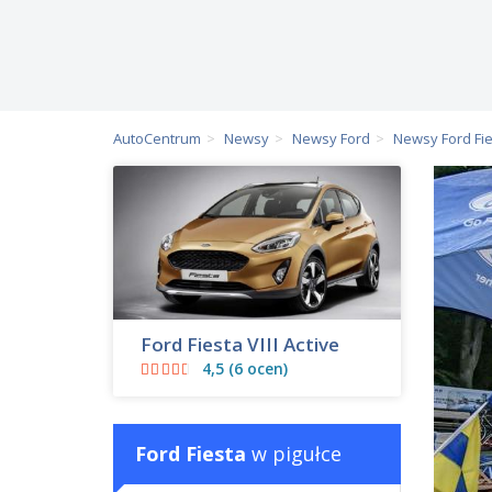
AutoCentrum
Newsy
Newsy Ford
Newsy Ford Fi
Ford Fiesta VIII Active
4,5 (6 ocen)
Ford Fiesta
w pigułce