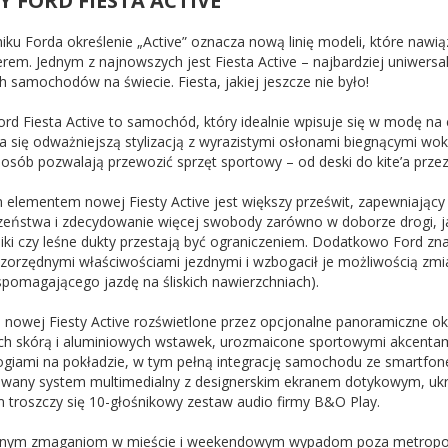
 FORD FIESTA ACTIVE
iku Forda określenie „Active” oznacza nową linię modeli, które nawią
erem. Jednym z najnowszych jest Fiesta Active – najbardziej uniwers
h samochodów na świecie. Fiesta, jakiej jeszcze nie było!
d Fiesta Active to samochód, który idealnie wpisuje się w modę na cr
a się odważniejszą stylizacją z wyrazistymi osłonami biegnącymi wo
posób pozwalają przewozić sprzęt sportowy – od deski do kite’a przez
elementem nowej Fiesty Active jest większy prześwit, zapewniający 
zeństwa i zdecydowanie więcej swobody zarówno w doborze drogi, jak
iki czy leśne dukty przestają być ograniczeniem. Dodatkowo Ford zna
szorzędnymi właściwościami jezdnymi i wzbogacił je możliwością zm
spomagającego jazdę na śliskich nawierzchniach).
 nowej Fiesty Active rozświetlone przez opcjonalne panoramiczne
ch skórą i aluminiowych wstawek, urozmaicone sportowymi akcentami
ogiami na pokładzie, w tym pełną integrację samochodu ze smartfon
wany system multimedialny z designerskim ekranem dotykowym, ukryt
 troszczy się 10-głośnikowy zestaw audio firmy B&O Play.
nym zmaganiom w mieście i weekendowym wypadom poza metropolię