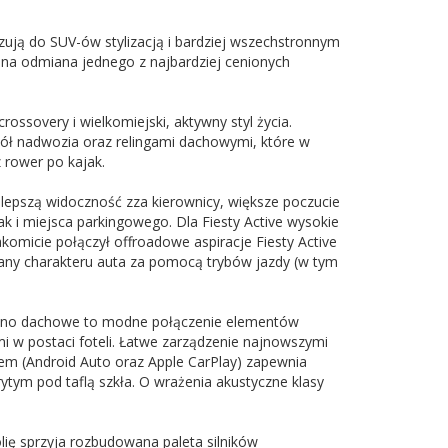
zują do SUV-ów stylizacją i bardziej wszechstronnym
alna odmiana jednego z najbardziej cenionych
ossovery i wielkomiejski, aktywny styl życia.
kół nadwozia oraz relingami dachowymi, które w
 rower po kajak.
lepszą widoczność zza kierownicy, większe poczucie
 i miejsca parkingowego. Dla Fiesty Active wysokie
komicie połączył offroadowe aspiracje Fiesty Active
iany charakteru auta za pomocą trybów jazdy (w tym
 okno dachowe to modne połączenie elementów
 w postaci foteli. Łatwe zarządzenie najnowszymi
em (Android Auto oraz Apple CarPlay) zapewnia
ym pod taflą szkła. O wrażenia akustyczne klasy
 sprzyja rozbudowana paleta silników