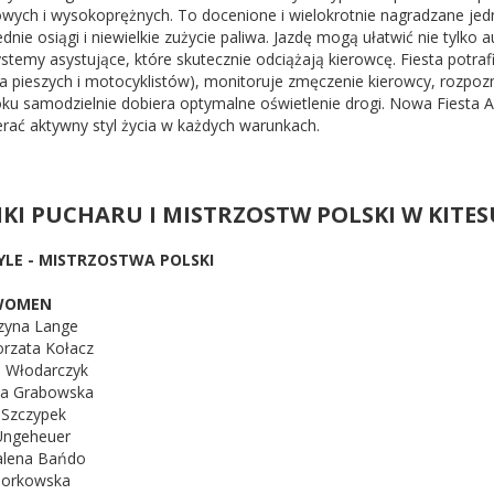
wych i wysokoprężnych. To docenione i wielokrotnie nagradzane jedno
nie osiągi i niewielkie zużycie paliwa. Jazdę mogą ułatwić nie tylko
systemy asystujące, które skutecznie odciążają kierowcę. Fiesta pot
a pieszych i motocyklistów), monitoruje zmęczenie kierowcy, rozpozn
ku samodzielnie dobiera optymalne oświetlenie drogi. Nowa Fiesta 
erać aktywny styl życia w każdych warunkach.
KI PUCHARU I MISTRZOSTW POLSKI W KITE
YLE - MISTRZOSTWA POLSKI
WOMEN
rzyna Lange
orzata Kołacz
a Włodarczyk
lia Grabowska
a Szczypek
 Ungeheuer
alena Bańdo
 Morkowska