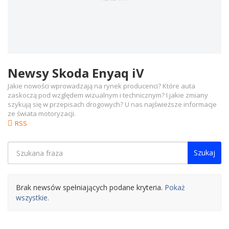
Newsy Skoda Enyaq iV
Jakie nowości wprowadzają na rynek producenci? Które auta
zaskoczą pod względem wizualnym i technicznym? I jakie zmiany
szykują się w przepisach drogowych? U nas najświeższe informacje
ze świata motoryzacji.
RSS
Szukaj
Brak newsów spełniających podane kryteria.
Pokaż
wszystkie.