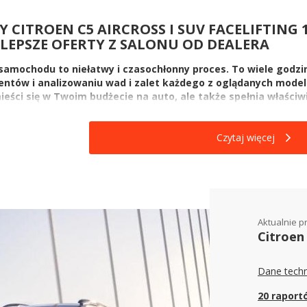
 CITROEN C5 AIRCROSS I SUV FACELIFTING 
JLEPSZE OFERTY Z SALONU OD DEALERA
samochodu to niełatwy i czasochłonny proces. To wiele godzi
ntów i analizowaniu wad i zalet każdego z oglądanych modeli
ieści się w Twoim budżecie na auto, ale także spełnia właści
oby się, że raz-dwa załatwisz już sprawę, ale niestety, nie ta
ziej korzystnej dla Ciebie oferty.
Czytaj więcej
 tutaj, ponieważ interesuje Cię nowy Citroen C5 Aircross I SUV Facel
ie w Katalogu Nowych Aut na AutoCentrum.pl mamy 1 ofertę dotyczą
 które wahają się w przedziale od 142 600 do 151 300 PLN, w zależno
marki Citroen.
en C5 Aircross I SUV Facelifting 1.2 PureTech 131K
Aktualnie p
ększy wpływ na cenę
Citroen 
ile kosztuje nowy Citroen C5 Aircross I SUV Facelifting 1.2 PureTec
m wybrany podczas konfiguracji silnik (jego rodzaj, pojemność i moc)
Dane techn
nia, a wraz z nim wszelkie zabezpieczenia, asystenci jazdy, klimatyz
d koloru nadwozia oraz rozmiaru i rodzaju felg, a nawet założonych 
20 raport