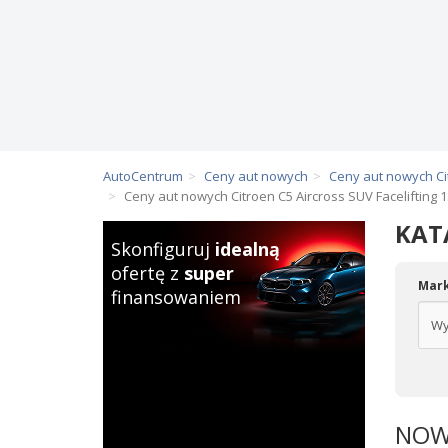
AutoCentrum
Ceny aut nowych
Ceny aut nowych Ci
Ceny aut nowych Citroen C5 Aircross SUV Facelifting 
KAT
Skonfiguruj
idealną
ofertę z
super
Mar
finansowaniem
NOWY