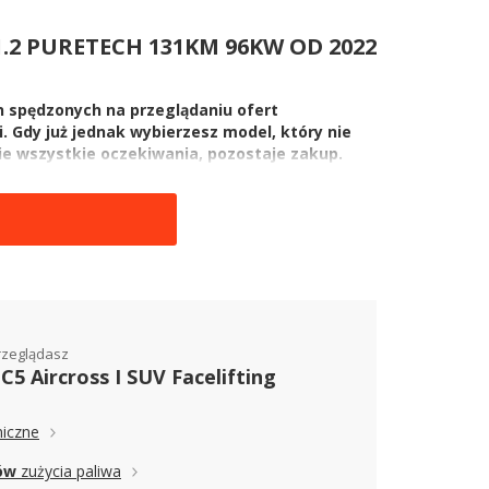
1.2 PURETECH 131KM 96KW OD 2022
n spędzonych na przeglądaniu ofert
. Gdy już jednak wybierzesz model, który nie
wie wszystkie oczekiwania, pozostaje zakup.
k szybko... Teraz kolej na znalezienie
ifting 1.2 PureTech 131KM 96kW od 2022 z salonu.
cą tego modelu. Od razu możesz zapoznać się z
ści od konfiguracji danego egzemplarza, jak i od
M 96kW od 2022 – konfiguracja ma
rzeglądasz
C5 Aircross I SUV Facelifting
h 131KM 96kW od 2022 z salonu ma wpływ przede
, skrzynia biegów, napęd i oczywiście pakiet
iczne
acja czy multimedia. To, ile zapłacimy za auto, zależy
opon.
ów
zużycia paliwa