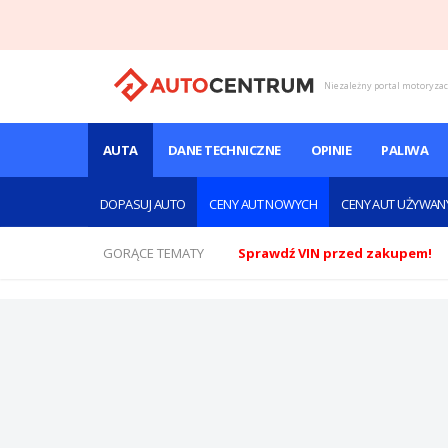
Niezależny portal motoryza
AUTA
DANE TECHNICZNE
OPINIE
PALIWA
DOPASUJ AUTO
CENY AUT NOWYCH
CENY AUT UŻYWAN
GORĄCE TEMATY
Sprawdź VIN przed zakupem!