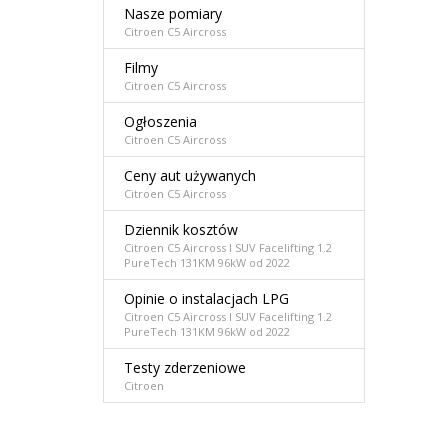
Nasze pomiary
Citroen C5 Aircross
Filmy
Citroen C5 Aircross
Ogłoszenia
Citroen C5 Aircross
Ceny aut używanych
Citroen C5 Aircross
Dziennik kosztów
Citroen C5 Aircross I SUV Facelifting 1.2
PureTech 131KM 96kW od 2022
Opinie o instalacjach LPG
Citroen C5 Aircross I SUV Facelifting 1.2
PureTech 131KM 96kW od 2022
Testy zderzeniowe
Citroen