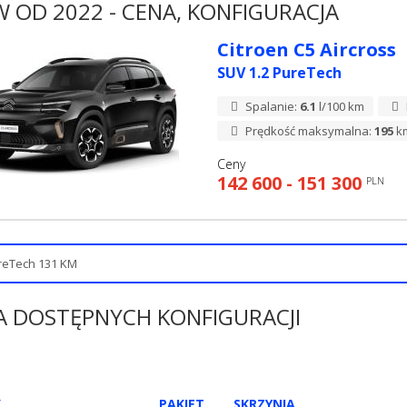
 OD 2022 - CENA, KONFIGURACJA
Citroen C5 Aircross
SUV 1.2 PureTech
Spalanie:
6.1
l/100 km
Prędkość maksymalna:
195
k
Ceny
142 600 - 151 300
PLN
A DOSTĘPNYCH KONFIGURACJI
K
PAKIET
SKRZYNIA