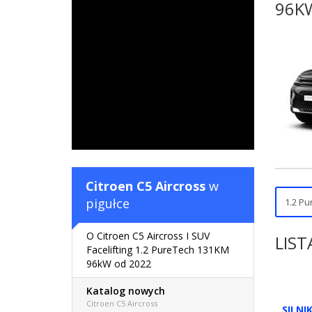
96KW
Citroen C5 Aircross
w
pigułce
O Citroen C5 Aircross I SUV
LIST
Facelifting 1.2 PureTech 131KM
96kW od 2022
Katalog nowych
Citroen C5 Aircross
SILNI