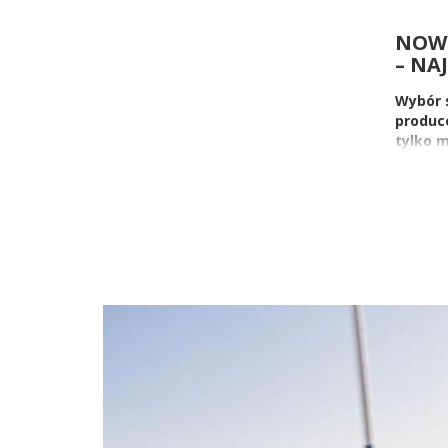
NOWY
– NA
Wybór 
produce
tylko m
Wydawał
najbard
Trafiłeś
Aktualn
cenami,
dealera 
Citro
najwi
Na to, 
wszystki
wyposaże
także o