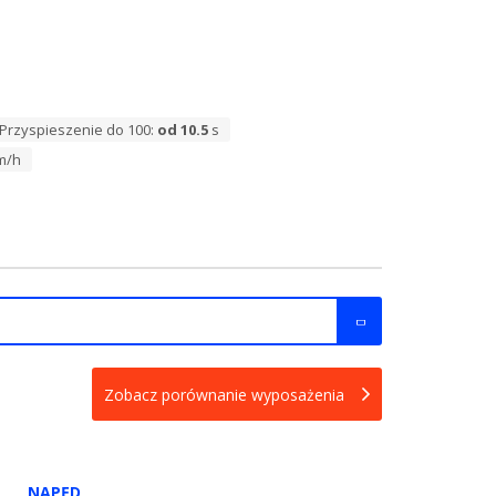
Przyspieszenie do 100:
od 10.5
s
m/h
Zobacz porównanie wyposażenia
NAPĘD