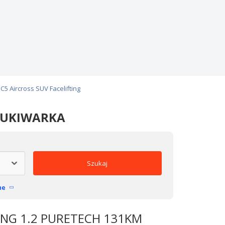
C5 Aircross SUV Facelifting
ZUKIWARKA
Szukaj
ne
TING 1.2 PURETECH 131KM