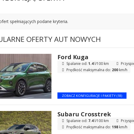
ofert spełniających podane kryteria.
ULARNE OFERTY AUT NOWYCH
Ford Kuga
Spalanie od:
1.4
l/100 km
Przyspi
Prędkość maksymalna do:
200
km/h
ZOBACZ KONFIGURACJE I PAKIETY (18)
Subaru Crosstrek
Spalanie od:
7.4
l/100 km
Przyspi
Prędkość maksymalna do:
198
km/h