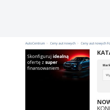
AutoCentrum
Ceny aut nowych
Ceny aut nowych F
KAT
Skonfiguruj
idealną
ofertę z
super
Mar
finansowaniem
NO
KON