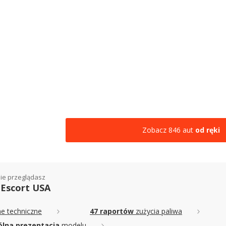
Zobacz 846 aut
od ręki
ie przeglądasz
 Escort USA
e techniczne
47 raportów
zużycia paliwa
lna prezentacja
modelu