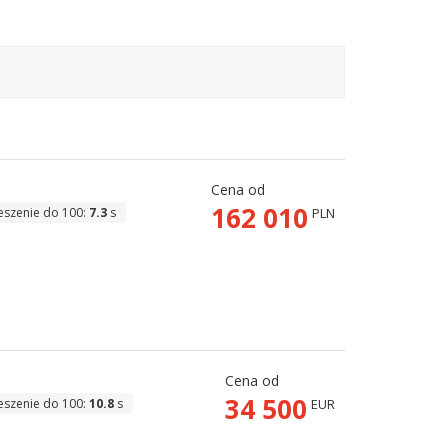
Cena od
162 010
eszenie do 100:
7.3
s
PLN
Cena od
34 500
eszenie do 100:
10.8
s
EUR