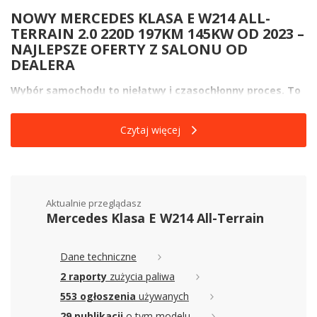
NOWY MERCEDES KLASA E W214 ALL-
TERRAIN 2.0 220D 197KM 145KW OD 2023 –
NAJLEPSZE OFERTY Z SALONU OD
DEALERA
Wybór samochodu to niełatwy i czasochłonny proces. To
wiele godzin spędzonych na przeglądaniu ofert
producentów i analizowaniu wad i zalet każdego z
Czytaj więcej
oglądanych modeli. Gdy już jednak wybierzesz model,
który nie tylko mieści się w Twoim budżecie na auto, ale
także spełnia właściwie wszystkie oczekiwania,
pozostaje zakup. Wydawałoby się, że raz-dwa załatwisz
już sprawę, ale niestety, nie tak szybko... Teraz kolej na
znalezienie najbardziej korzystnej dla Ciebie oferty.
Aktualnie przeglądasz
Mercedes Klasa E W214 All-Terrain
Trafiłeś tutaj, ponieważ interesuje Cię nowy Mercedes Klasa E
W214 All-Terrain 2.0 220d 197KM 145kW od 2023 z salonu.
Aktualnie w Katalogu Nowych Aut na AutoCentrum.pl mamy 1
Dane techniczne
ofertę dotyczącą tego modelu. Od razu możesz zapoznać się z
2 raporty
zużycia paliwa
cenami, które wahają się w przedziale od 339 700 do 339 700
553 ogłoszenia
używanych
PLN, w zależności od konfiguracji danego egzemplarza, jak i od
dealera marki Mercedes.
29 publikacji
o tym modelu