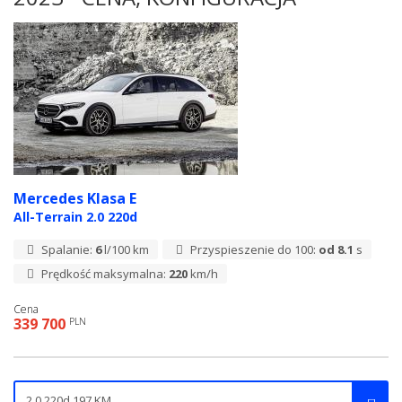
Mercedes Klasa E
All-Terrain 2.0 220d
Spalanie:
6
l/100 km
Przyspieszenie do 100:
od 8.1
s
Prędkość maksymalna:
220
km/h
Cena
339 700
PLN