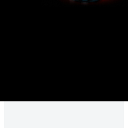
Mercedes Klasa E W214 All-Terrain 2.0 220d 197KM 145kW od
2023 dealer może też mieć własne upusty i promocje, zatem
zawsze przed zakupem możesz jeszcze negocjować cenę.
Warto dodać, że w naszej bazie – Katalog Nowych Aut – mamy
również oferty, dotyczące pozostałych modeli marki Mercedes:
AMG GT, Citan, CLA, CLE, EQA, EQB, EQE, EQS, GLA, GLB, GLC,
GLE, Klasa A, Klasa B, Klasa C, Klasa S, Klasa T, Maybach S, SL,
a także oferty innych producentów.