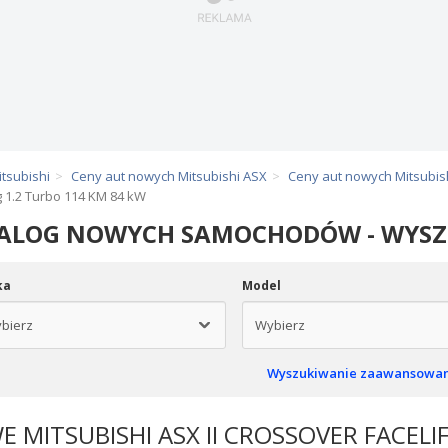
tsubishi
Ceny aut nowych Mitsubishi ASX
Ceny aut nowych Mitsubish
g 1.2 Turbo 114 KM 84 kW
ALOG NOWYCH SAMOCHODÓW - WYS
ka
Model
Wyszukiwanie zaawansowa
 MITSUBISHI ASX II CROSSOVER FACEL