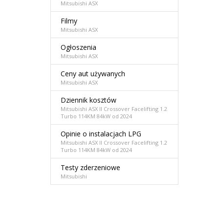
Mitsubishi ASX
Filmy
Mitsubishi ASX
Ogłoszenia
Mitsubishi ASX
Ceny aut używanych
Mitsubishi ASX
Dziennik kosztów
Mitsubishi ASX II Crossover Facelifting 1.2
Turbo 114KM 84kW od 2024
Opinie o instalacjach LPG
Mitsubishi ASX II Crossover Facelifting 1.2
Turbo 114KM 84kW od 2024
Testy zderzeniowe
Mitsubishi