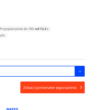
Przyspieszenie do 100:
od 12.3
s
m/h
Zobacz porównanie wyposażenia
NAPĘD