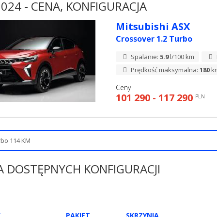
024 - CENA, KONFIGURACJA
Mitsubishi ASX
Crossover 1.2 Turbo
Spalanie:
5.9
l/100 km
Prędkość maksymalna:
180
k
Ceny
101 290 - 117 290
PLN
A DOSTĘPNYCH KONFIGURACJI
K
PAKIET
SKRZYNIA