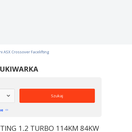
i ASX Crossover Facelifting
ZUKIWARKA
Szukaj
ne
IFTING 1.2 TURBO 114KM 84KW