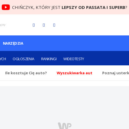
CHIŃCZYK, KTÓRY JEST
LEPSZY OD PASSATA I SUPERB
?
cyjny
NARZĘDZIA
YCH
OGŁOSZENIA
RANKINGI
WIDEOTESTY
Ile
kosztuje Cię
auto?
Wyszukiwarka aut
Poznaj uster