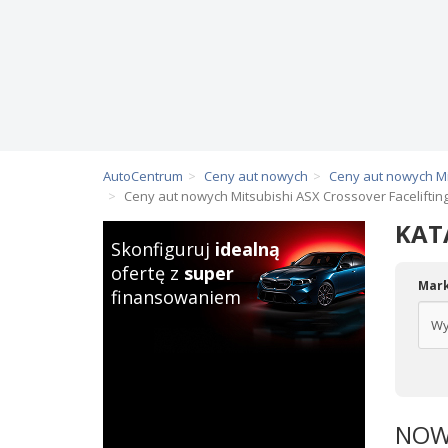
AutoCentrum
Ceny aut nowych
Ceny aut nowych Mi
Ceny aut nowych Mitsubishi ASX Crossover Faceliftin
KAT
Skonfiguruj
idealną
ofertę z
super
Mar
finansowaniem
NOWE