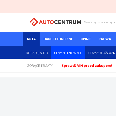
Niezależny portal motoryza
AUTA
DANE TECHNICZNE
OPINIE
PALIWA
DOPASUJ AUTO
CENY AUT NOWYCH
CENY AUT UŻYWAN
GORĄCE TEMATY
Sprawdź VIN przed zakupem!