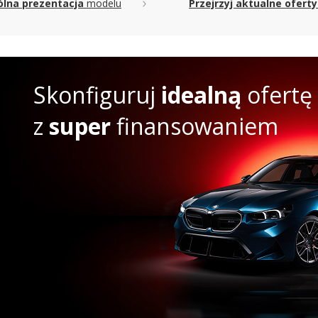
lna prezentacja
modelu
Przejrzyj aktualne oferty
nia, a wraz z nim wszelkie zabezpieczenia, asystenci jazdy, klimatyz
d koloru nadwozia oraz rozmiaru i rodzaju felg, a nawet założonych 
ęc decydujemy, jak ma wyglądać Mitsubishi ASX II Crossover Facelift
 mieć osiągi i udogodnienia. Z tym autem spędzimy przecież najbliższ
ć się do konfiguracji, by nasze Mitsubishi ASX II Crossover Facelift
Skonfiguruj
idealną
ofertę
czekiwania.
z
super
finansowaniem
inalnej ceny, to należy pamiętać, że oferując model Mitsubishi ASX I
może też mieć własne upusty i promocje, zatem zawsze przed zaku
odać, że w naszej bazie – Katalog Nowych Aut – mamy również oferty
lipse Cross, Outlander, Space Star, a także oferty innych producentów