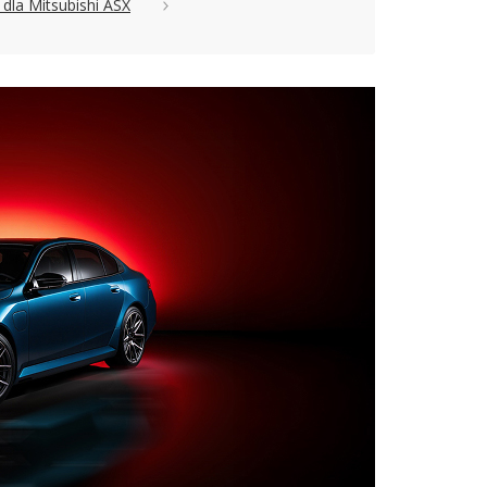
dla Mitsubishi ASX
acja czy multimedia. To, ile zapłacimy za auto, zależy
opon.
ing 1.2 Turbo 114KM 84kW od 2024, które kupimy i
e lata (a przynajmniej – miesiące), warto więc
ing 1.2 Turbo 114KM 84kW od 2024 z salonu spełniło
I Crossover Facelifting 1.2 Turbo 114KM 84kW od 2024
pem możesz jeszcze negocjować cenę.
, dotyczące pozostałych modeli marki Mitsubishi:
.