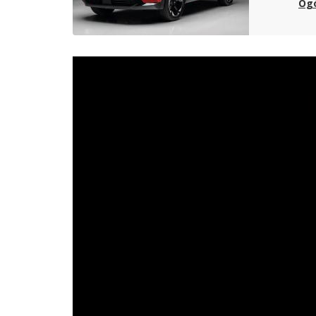
Ogó
wyposaże
także o
Sami wi
jakie ma
przyłoży
nasze o
Co do f
dealer 
Warto d
Colt, Ec