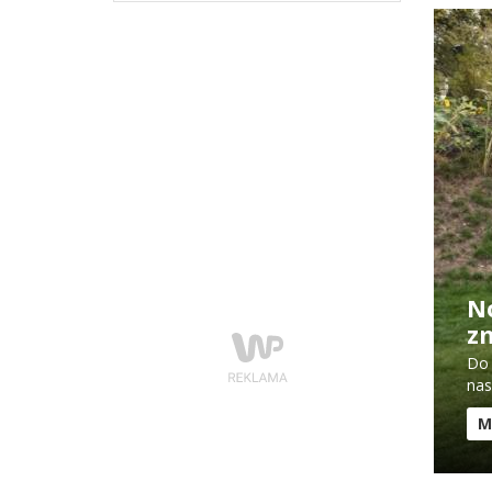
No
z
Do 
nas
M