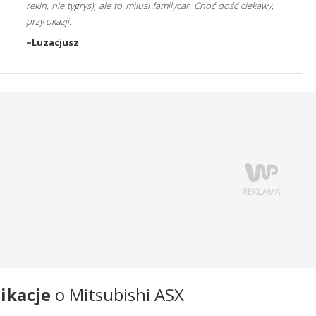
rekin, nie tygrys), ale to milusi familycar. Choć dość ciekawy,
przy okazji.
~Luzacjusz
ikacje
o Mitsubishi ASX