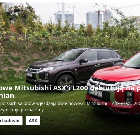
we Mitsubishi ASX i L200 debiutują na p
mian
polskich salonów wjeżdżają dwie nowości Mitsubishi – ASX oraz L200.
zym kraju poznaliśmy...
itsubishi
ASX