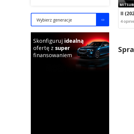
MITSUBI
II (20
Wybierz generacje
4 opini
Skonfiguruj
idealną
Spra
ofertę z
super
finansowaniem