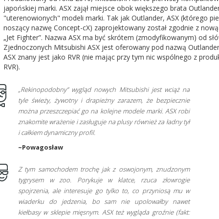
japońskiej marki. ASX zajął miejsce obok większego brata Outland
"uterenowionych" modeli marki. Tak jak Outlander, ASX (którego p
noszący nazwę Concept-cX) zaprojektowany został zgodnie z nową fi
„Jet Fighter”. Nazwa ASX ma być skrótem (zmodyfikowanym) od słó
Zjednoczonych Mitsubishi ASX jest oferowany pod nazwą Outlander S
ASX znany jest jako RVR (nie mając przy tym nic wspólnego z pro
RVR).
„Rekinopodobny” wygląd nowych Mitsubishi jest wciąż na
tyle świeży, żywotny i drapieżny zarazem, że bezpiecznie
można przeszczepiać go na kolejne modele marki. ASX robi
znakomite wrażenie i zasługuje na plusy również za ładny tył
i całkiem dynamiczny profil.
~Powagosław
Z tym samochodem trochę jak z oswojonym, znudzonym
tygrysem w zoo. Porykuje w klatce, rzuca złowrogie
spojrzenia, ale interesuje go tylko to, co przyniosą mu w
wiaderku do jedzenia, bo sam nie upolowałby nawet
kiełbasy w sklepie mięsnym. ASX też wygląda groźnie (fakt: