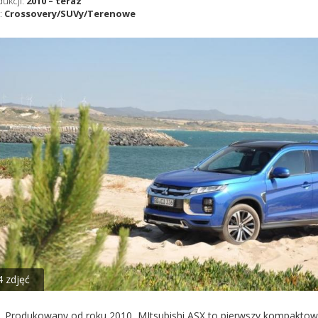
dukcji:
2010 – teraz
:
Crossovery/SUVy/Terenowe
4 zdjęć
Produkowany od roku 2010, MItsubishi ASX to pierwszy kompaktowy