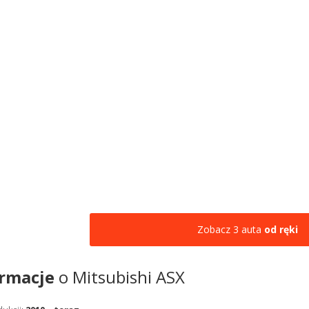
Zobacz 3 auta
od ręki
ormacje
o Mitsubishi ASX