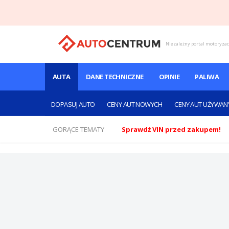
Niezależny portal motoryza
AUTA
DANE TECHNICZNE
OPINIE
PALIWA
DOPASUJ AUTO
CENY AUT NOWYCH
CENY AUT UŻYWAN
GORĄCE TEMATY
Sprawdź VIN przed zakupem!