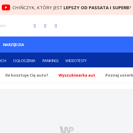
CHIŃCZYK, KTÓRY JEST
LEPSZY OD PASSATA I SUPERB
?
cyjny
NARZĘDZIA
YCH
OGŁOSZENIA
RANKINGI
WIDEOTESTY
Ile
kosztuje Cię
auto?
Wyszukiwarka aut
Poznaj uster