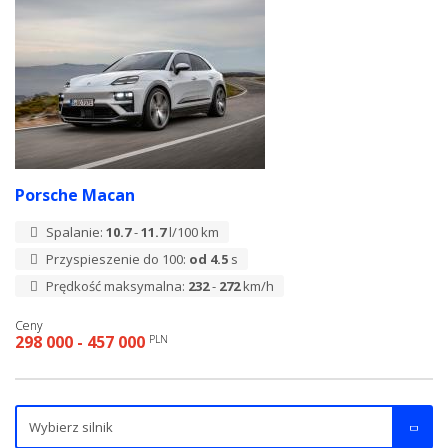
Porsche Macan
Spalanie:
10.7
-
11.7
l/100 km
Przyspieszenie do 100:
od 4.5
s
Prędkość maksymalna:
232
-
272
km/h
Ceny
298 000 - 457 000
PLN