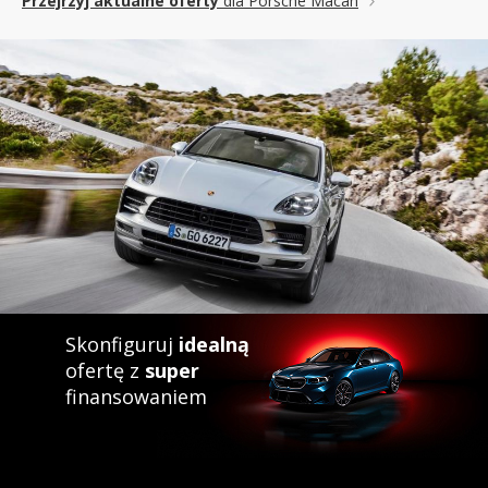
Przejrzyj aktualne oferty
dla Porsche Macan
rodzaju felg, a nawet założonych opon.
Sami więc decydujemy, jak ma wyglądać Porsche Macan, które
kupimy i jakie ma mieć osiągi i udogodnienia. Z tym autem
spędzimy przecież najbliższe lata (a przynajmniej – miesiące),
warto więc przyłożyć się do konfiguracji, by nasze Porsche
Macan z salonu spełniło nasze oczekiwania.
Co do finalnej ceny, to należy pamiętać, że oferując model
Porsche Macan dealer może też mieć własne upusty i
promocje, zatem zawsze przed zakupem możesz jeszcze
negocjować cenę.
Warto dodać, że w naszej bazie – Katalog Nowych Aut – mamy
również oferty, dotyczące pozostałych modeli marki Porsche:
911, Boxster, Cayenne, Cayman, a także oferty innych
Skonfiguruj
idealną
producentów.
ofertę z
super
finansowaniem