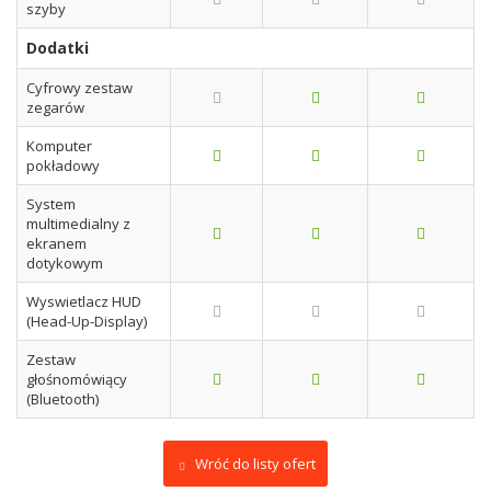
szyby
Dodatki
Cyfrowy zestaw
zegarów
Komputer
pokładowy
System
multimedialny z
ekranem
dotykowym
Wyswietlacz HUD
(Head-Up-Display)
Zestaw
głośnomówiący
(Bluetooth)
Wróć do listy ofert