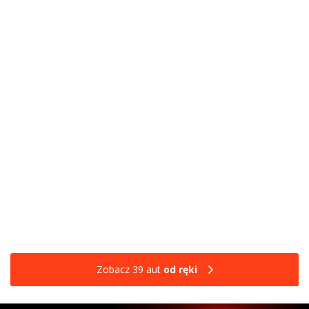
Zobacz 39 aut
od ręki