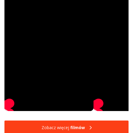
Zobacz więcej
filmów