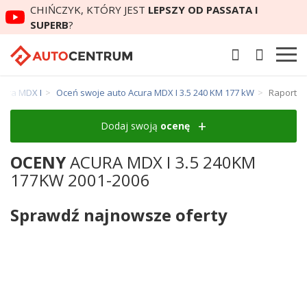
CHIŃCZYK, KTÓRY JEST
LEPSZY OD PASSATA I
SUPERB
?
cura MDX I
Oceń swoje auto Acura MDX I 3.5 240 KM 177 kW
Raport
Dodaj swoją
ocenę
OCENY
ACURA MDX I 3.5 240KM
177KW 2001-2006
Sprawdź najnowsze oferty