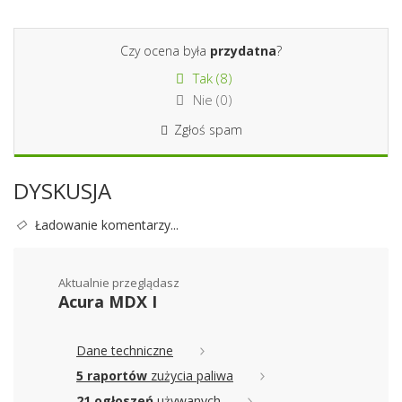
Czy ocena była
przydatna
?
Tak (
8
)
Nie (
0
)
Zgłoś spam
DYSKUSJA
Ładowanie komentarzy...
Aktualnie przeglądasz
Acura MDX I
Dane techniczne
5 raportów
zużycia paliwa
21 ogłoszeń
używanych