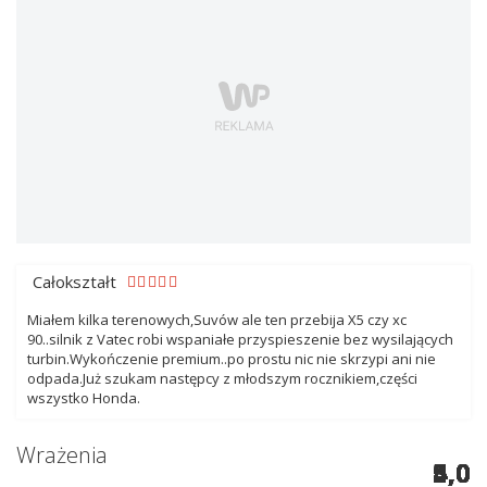
Całokształt
Miałem kilka terenowych,Suvów ale ten przebija X5 czy xc
90..silnik z Vatec robi wspaniałe przyspieszenie bez wysilających
turbin.Wykończenie premium..po prostu nic nie skrzypi ani nie
odpada.Już szukam następcy z młodszym rocznikiem,części
wszystko Honda.
Wrażenia
5,0
5,0
5,0
5,0
5,0
5,0
5,0
4,0
5,0
4,0
4,0
5,0
4,0
5,0