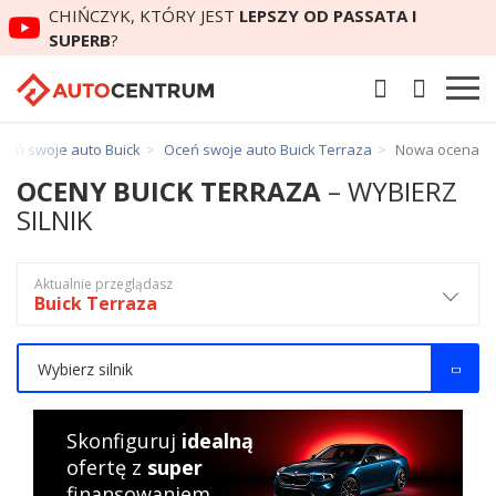
CHIŃCZYK, KTÓRY JEST
LEPSZY OD PASSATA I
SUPERB
?
ceń swoje auto Buick
Oceń swoje auto Buick Terraza
Nowa ocena
OCENY BUICK TERRAZA
– WYBIERZ
SILNIK
Aktualnie przeglądasz
Buick Terraza
Wybierz silnik
Skonfiguruj
idealną
ofertę z
super
finansowaniem