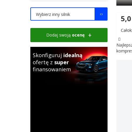
Wybierz inny silnik
5,0
Całok
Dodaj swoją
ocenę
Najleps
kompres
Skonfiguruj
idealną
ofertę z
super
finansowaniem