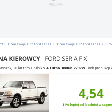
rd
Oceń swoje auto Ford seria F
Oceń swoje auto Ford seria F X
Oc
NA KIEROWCY
- FORD SERIA F X
Kryszak
,
20 lat temu
Silnik
5.4 Turbo 380KM 279kW
Rok produkcji
4,54
11%
lepiej od średniej w segm