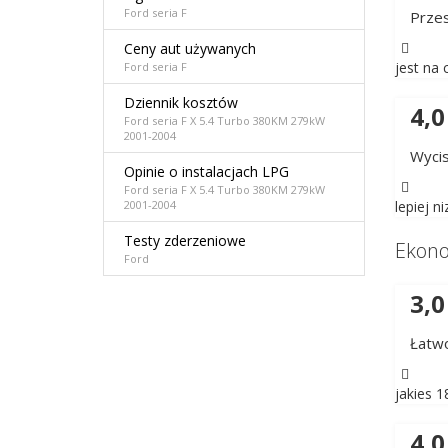
Ford seria F
Przes
Ceny aut używanych
jest na
Ford seria F
Dziennik kosztów
4,0
Ford seria F X 5.4 Turbo 380KM 279kW
2001-2004
Wyci
Opinie o instalacjach LPG
Ford seria F X 5.4 Turbo 380KM 279kW
lepiej n
2001-2004
Testy zderzeniowe
Ekon
Ford
3,0
Łatw
jakies 1
4,0