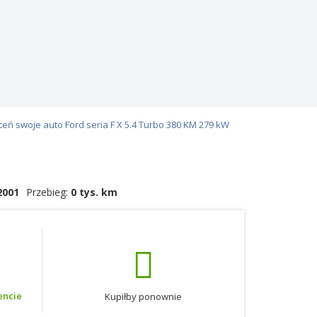
eń swoje auto Ford seria F X 5.4 Turbo 380 KM 279 kW
2001
Przebieg:
0 tys. km
encie
Kupiłby ponownie