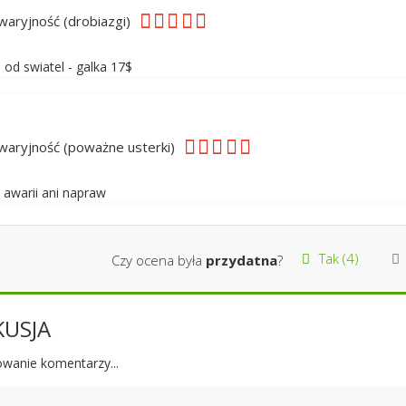
aryjność (drobiazgi)
 od swiatel - galka 17$
aryjność (poważne usterki)
 awarii ani napraw
Tak (
4
)
Czy ocena była
przydatna
?
KUSJA
wanie komentarzy...