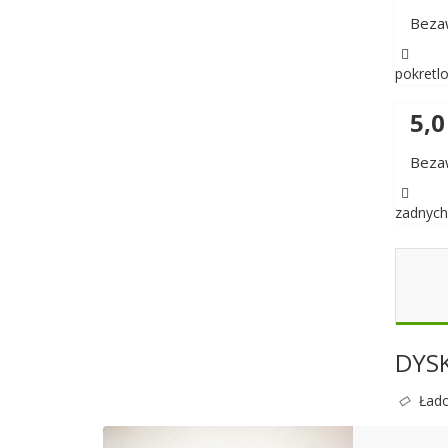
Bezaw
pokretlo
5,0
Bezaw
zadnych
DYS
Łado