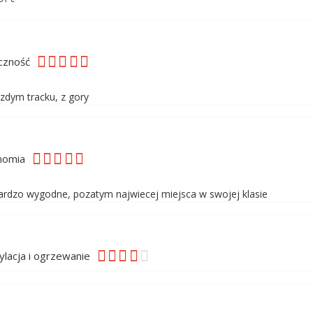
czność
azdym tracku, z gory
nomia
bardzo wygodne, pozatym najwiecej miejsca w swojej klasie
lacja i ogrzewanie