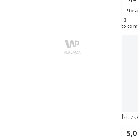
Stosu
to co m
Niez
5,0