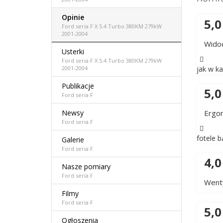
Opinie
5,0
Ford seria F X 5.4 Turbo 380KM 279kW
2001-2004
Wido
Usterki
Ford seria F X 5.4 Turbo 380KM 279kW
jak w k
2001-2004
Publikacje
5,0
Ford seria F
Ergo
Newsy
Ford seria F
fotele 
Galerie
Ford seria F
4,0
Nasze pomiary
Ford seria F
Wenty
Filmy
Ford seria F
5,0
Ogłoszenia