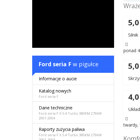
Wraże
5,0
Silnik
ponad 4
Ford seria F
w pigułce
5,0
Skrzy
Informacje o aucie
Katalog nowych
4,0
Ford seria F
Dane techniczne
Układ
Ford seria F X 5.4 Turbo 380KM 279kW
2001-2004
twardy, 
Raporty zużycia paliwa
Ford seria F X 5.4 Turbo 380KM 279kW
Komfo
2001-2004