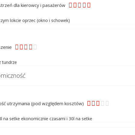
trzeń dla kierowcy i pasażerów
 czym lokcie oprzec (okno i schowek)
szenie
iz tundrze
omiczność
ość utrzymania (pod względem kosztów)
8l na setke ekonomicznie czasami i 30l na setke