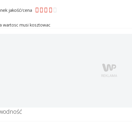
nek jakość/cena
a wartosc musi kosztowac
awodność