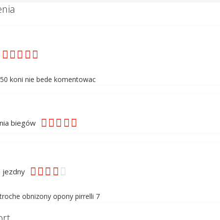
nia
50 koni nie bede komentowac
nia biegów
 jezdny
troche obnizony opony pirrelli 7
rt