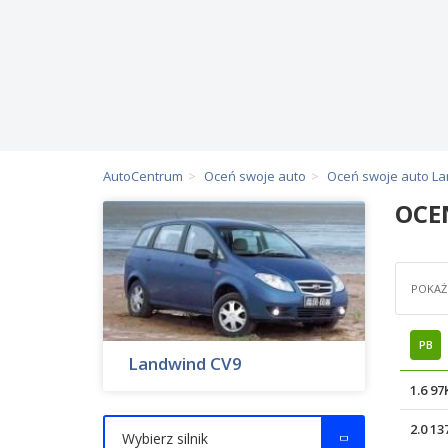
AutoCentrum
Oceń swoje auto
Oceń swoje auto L
OCE
POKAŻ 
PB
Landwind CV9
1.6 9
2.0 1
Wybierz silnik