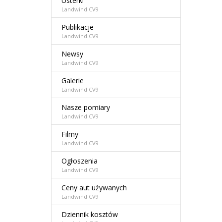
Usterki
Landwind CV9
Publikacje
Landwind CV9
Newsy
Landwind CV9
Galerie
Landwind CV9
Nasze pomiary
Landwind CV9
Filmy
Landwind CV9
Ogłoszenia
Landwind CV9
Ceny aut używanych
Landwind CV9
Dziennik kosztów