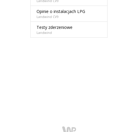
Landwind CV9
Opinie o instalacjach LPG
Landwind CV9
Testy zderzeniowe
Landwind