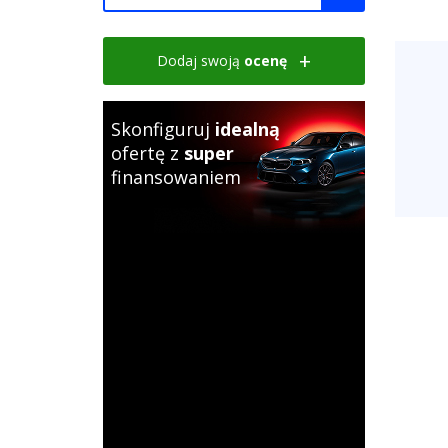
Dodaj swoją
ocenę
Skonfiguruj
idealną
ofertę z
super
finansowaniem