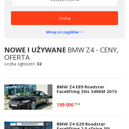
Szukaj
Mniej szczegółów
NOWE I UŻYWANE
BMW Z4 - CENY,
OFERTA
Liczba ogłoszeń:
32
BMW Z4 E89 Roadster
Facelifting 35is 340KM 2015
199 000
PLN
BMW Z4 G29 Roadster
Facelifting 2.0 sDrive 30i