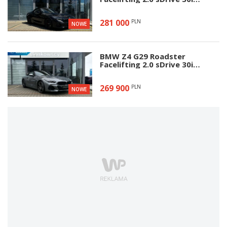
258KM 2026
281 000
PLN
NOWE
BMW Z4 G29 Roadster
Facelifting 2.0 sDrive 30i
258KM 2026
269 900
PLN
NOWE