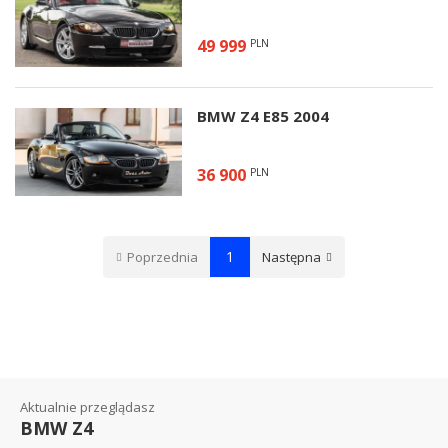
49 999
PLN
BMW Z4 E85 2004
36 900
PLN
1
Poprzednia
Następna
Aktualnie przeglądasz
BMW Z4