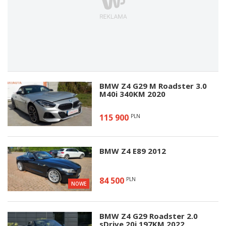
BMW Z4 G29 M Roadster 3.0
M40i 340KM 2020
115 900
PLN
BMW Z4 E89 2012
84 500
PLN
NOWE
BMW Z4 G29 Roadster 2.0
sDrive 20i 197KM 2022