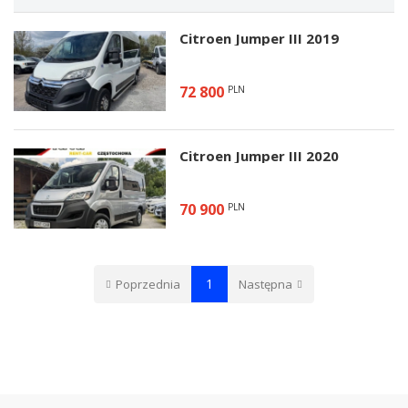
Citroen Jumper III 2019
72 800
PLN
Citroen Jumper III 2020
70 900
PLN
1
Poprzednia
Następna