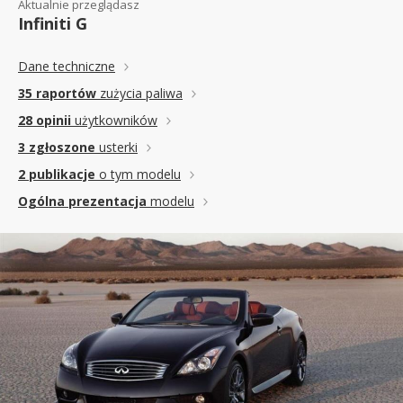
Aktualnie przeglądasz
Infiniti G
Dane techniczne
35 raportów
zużycia paliwa
28 opinii
użytkowników
3 zgłoszone
usterki
2 publikacje
o tym modelu
Ogólna prezentacja
modelu