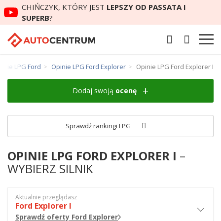
CHIŃCZYK, KTÓRY JEST
LEPSZY OD PASSATA I
SUPERB
?
inie LPG Ford
Opinie LPG Ford Explorer
Opinie LPG Ford Explorer I
Dodaj swoją
ocenę
Sprawdź rankingi LPG
OPINIE LPG FORD EXPLORER I
–
WYBIERZ SILNIK
Aktualnie przeglądasz
Ford Explorer I
Sprawdź oferty Ford Explorer