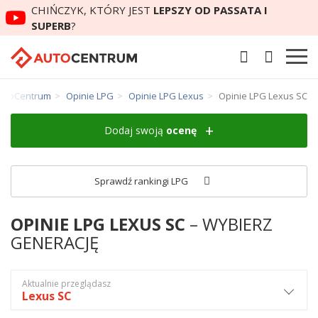
CHIŃCZYK, KTÓRY JEST
LEPSZY OD PASSATA I
SUPERB
?
utoCentrum
Opinie LPG
Opinie LPG Lexus
Opinie LPG Lexus SC
Dodaj swoją
ocenę
Sprawdź rankingi LPG
OPINIE LPG LEXUS SC
– WYBIERZ
GENERACJĘ
Aktualnie przeglądasz
Lexus SC