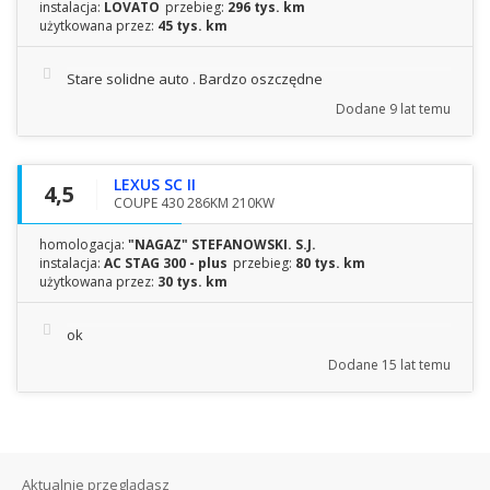
instalacja:
LOVATO
przebieg:
296 tys. km
użytkowana przez:
45 tys. km
Stare solidne auto . Bardzo oszczędne
Dodane
9 lat temu
LEXUS SC II
4,5
COUPE 430 286KM 210KW
homologacja:
"NAGAZ" STEFANOWSKI. S.J.
instalacja:
AC STAG 300 - plus
przebieg:
80 tys. km
użytkowana przez:
30 tys. km
ok
Dodane
15 lat temu
Aktualnie przeglądasz