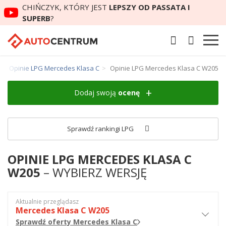
CHIŃCZYK, KTÓRY JEST
LEPSZY OD PASSATA I
SUPERB
?
Opinie LPG Mercedes Klasa C
Opinie LPG Mercedes Klasa C W205
Dodaj swoją
ocenę
Sprawdź rankingi LPG
OPINIE LPG MERCEDES KLASA C
W205
– WYBIERZ WERSJĘ
Aktualnie przeglądasz
Mercedes Klasa C W205
Sprawdź oferty Mercedes Klasa C