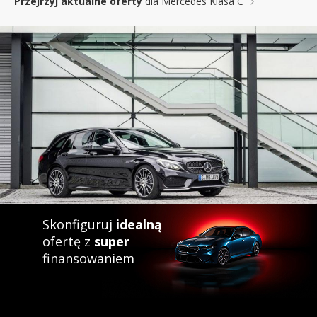
Przejrzyj aktualne oferty
dla Mercedes Klasa C
Skonfiguruj
idealną
ofertę z
super
finansowaniem