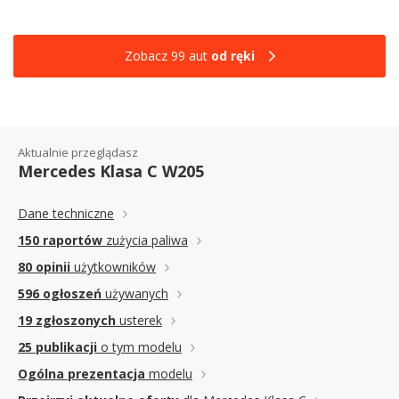
Zobacz 99 aut
od ręki
Aktualnie przeglądasz
Mercedes Klasa C W205
Dane techniczne
150 raportów
zużycia paliwa
80 opinii
użytkowników
596 ogłoszeń
używanych
19 zgłoszonych
usterek
25 publikacji
o tym modelu
Ogólna prezentacja
modelu