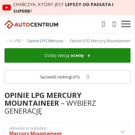
CHIŃCZYK, KTÓRY JEST
LEPSZY OD PASSATA I
SUPERB
?
Opinie LPG
Opinie LPG Mercury
Opinie LPG Mercury Mountaineer
Dodaj swoją
ocenę
Sprawdź rankingi LPG
OPINIE LPG MERCURY
MOUNTAINEER
– WYBIERZ
GENERACJĘ
Aktualnie przeglądasz
Mercury Mountaineer