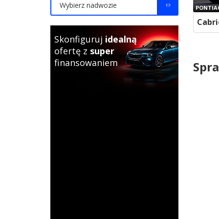
Wybierz nadwozie
PONTIA
Cabri
Skonfiguruj
idealną
ofertę z
super
finansowaniem
Spra