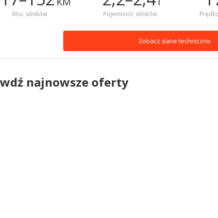
KM
l
Moc silników
Pojemność silników
Prędk
Zobacz dane techniczne
wdź najnowsze oferty