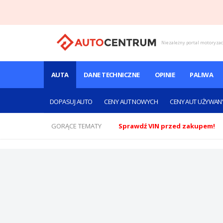
Niezależny portal motoryza
AUTA
DANE TECHNICZNE
OPINIE
PALIWA
DOPASUJ AUTO
CENY AUT NOWYCH
CENY AUT UŻYWAN
GORĄCE TEMATY
Sprawdź VIN przed zakupem!