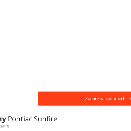
Zobacz więcej
ofert
ny
Pontiac Sunfire
cen:
8