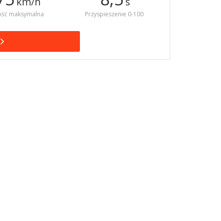
km/h
s
ość maksymalna
Przyspieszenie 0-100