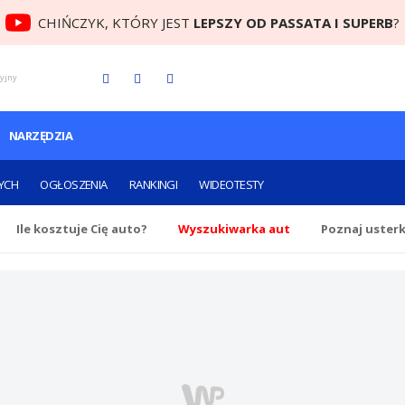
CHIŃCZYK, KTÓRY JEST
LEPSZY OD PASSATA I SUPERB
?
cyjny
NARZĘDZIA
YCH
OGŁOSZENIA
RANKINGI
WIDEOTESTY
Ile
kosztuje Cię
auto?
Wyszukiwarka aut
Poznaj uster