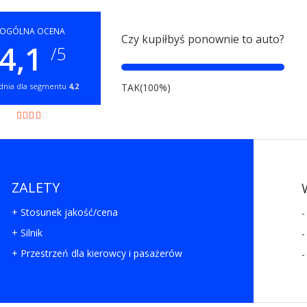
OGÓLNA OCENA
Czy kupiłbyś ponownie to auto?
4,1
/5
dnia dla segmentu
4,2
TAK(100%)
ZALETY
+ Stosunek jakość/cena
-
+ Silnik
-
+ Przestrzeń dla kierowcy i pasażerów
-