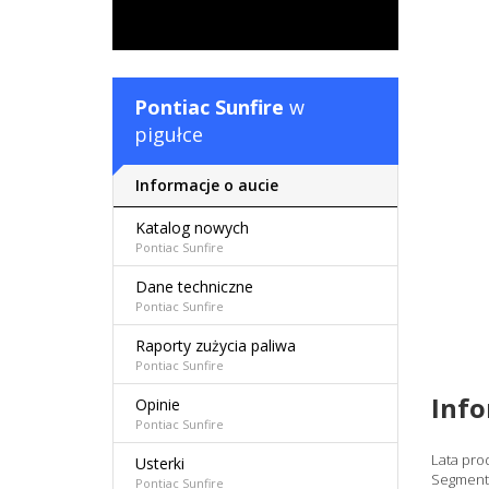
Pontiac Sunfire
w
pigułce
Informacje o aucie
Katalog nowych
Pontiac Sunfire
Dane techniczne
Pontiac Sunfire
Raporty zużycia paliwa
Pontiac Sunfire
Inf
Opinie
Pontiac Sunfire
Lata pro
Usterki
Segment
Pontiac Sunfire