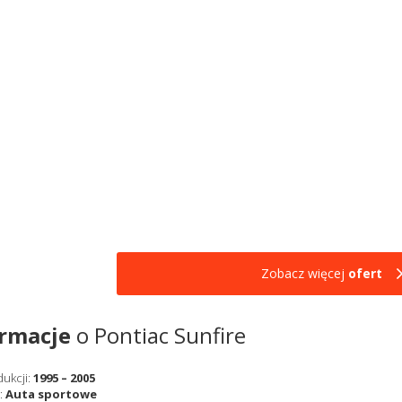
Zobacz więcej
ofert
ormacje
o Pontiac Sunfire
dukcji:
1995 – 2005
:
Auta sportowe