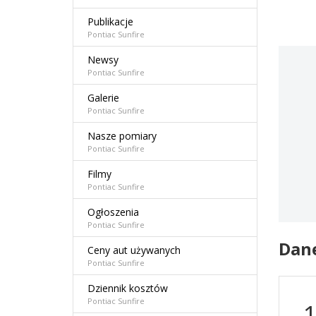
Publikacje
Pontiac Sunfire
Newsy
Pontiac Sunfire
Galerie
Pontiac Sunfire
Nasze pomiary
Pontiac Sunfire
Filmy
Pontiac Sunfire
Ogłoszenia
Pontiac Sunfire
Dan
Ceny aut używanych
Pontiac Sunfire
Dziennik kosztów
Pontiac Sunfire