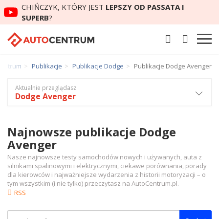
CHIŃCZYK, KTÓRY JEST
LEPSZY OD PASSATA I
SUPERB
?
Centrum
Publikacje
Publikacje Dodge
Publikacje Dodge Avenger
Aktualnie przeglądasz
Dodge Avenger
Najnowsze publikacje Dodge
Avenger
Nasze najnowsze testy samochodów nowych i używanych, auta z
silnikami spalinowymi i elektrycznymi, ciekawe porównania, porady
dla kierowców i najważniejsze wydarzenia z historii motoryzacji – o
tym wszystkim (i nie tylko) przeczytasz na AutoCentrum.pl.
RSS