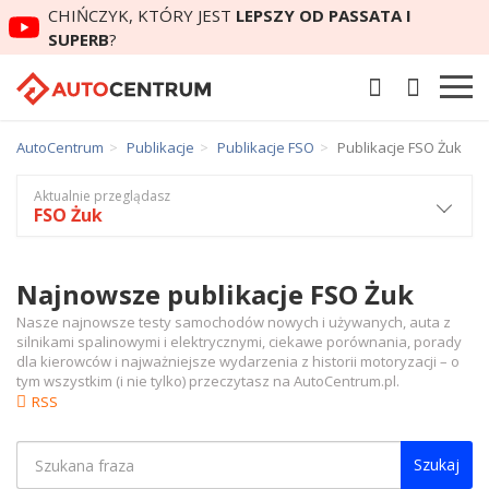
CHIŃCZYK, KTÓRY JEST
LEPSZY OD PASSATA I
SUPERB
?
AutoCentrum
Publikacje
Publikacje FSO
Publikacje FSO Żuk
Aktualnie przeglądasz
FSO Żuk
Najnowsze publikacje FSO Żuk
Nasze najnowsze testy samochodów nowych i używanych, auta z
silnikami spalinowymi i elektrycznymi, ciekawe porównania, porady
dla kierowców i najważniejsze wydarzenia z historii motoryzacji – o
tym wszystkim (i nie tylko) przeczytasz na AutoCentrum.pl.
RSS
Szukaj