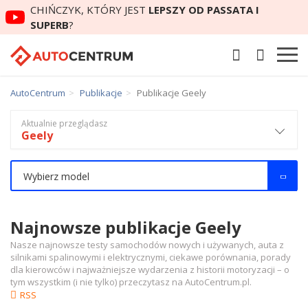
CHIŃCZYK, KTÓRY JEST
LEPSZY OD PASSATA I
SUPERB
?
AutoCentrum
Publikacje
Publikacje Geely
Aktualnie przeglądasz
Geely
Wybierz model
Najnowsze publikacje Geely
Nasze najnowsze testy samochodów nowych i używanych, auta z
silnikami spalinowymi i elektrycznymi, ciekawe porównania, porady
dla kierowców i najważniejsze wydarzenia z historii motoryzacji – o
tym wszystkim (i nie tylko) przeczytasz na AutoCentrum.pl.
RSS