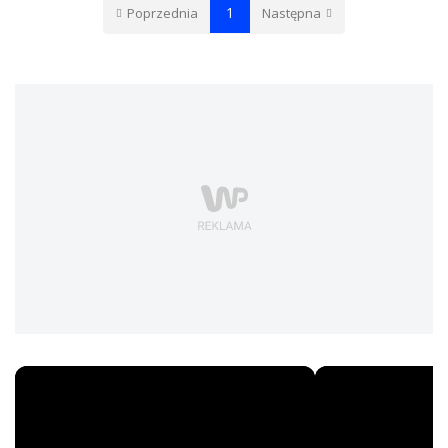
1
Poprzednia
Następna