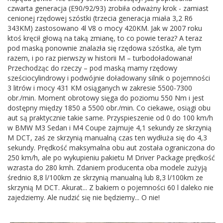
czwarta generacja (E90/92/93) zrobiła odważny krok - zamiast
cenionej rzędowej szóstki (trzecia generacja miała 3,2 R6
343KM) zastosowano 4l V8 o mocy 420KM. Jak w 2007 roku
ktoś kręcił głową na taką zmianę, to co powie teraz? A teraz
pod maską ponownie znalazła się rzędowa szóstka, ale tym
razem, i po raz pierwszy w historii M – turbodoładowana!
Przechodząc do rzeczy – pod maską mamy rzędowy
sześciocylindrowy i podwójnie doładowany silnik o pojemności
3 litrów i mocy 431 KM osiąganych w zakresie 5500-7300
obr./min. Moment obrotowy sięga do poziomu 550 Nm i jest
dostępny między 1850 a 5500 obr./min. Co ciekawe, osiągi obu
aut są praktycznie takie same. Przyspieszenie od 0 do 100 km/h
w BMW M3 Sedan i M4 Coupe zajmuje 4,1 sekundy ze skrzynią
M DCT, zaś ze skrzynią manualną czas ten wydłuża się do 4,3
sekundy. Prędkość maksymalna obu aut została ograniczona do
250 km/h, ale po wykupieniu pakietu M Driver Package prędkość
wzrasta do 280 kmh. Zdaniem producenta oba modele zużyją
średnio 8,8 l/100km ze skrzynią manualną lub 8,3 l/100km ze
skrzynią M DCT. Akurat... Z bakiem o pojemności 60 l daleko nie
zajedziemy. Ale nudzić się nie będziemy... O nie!