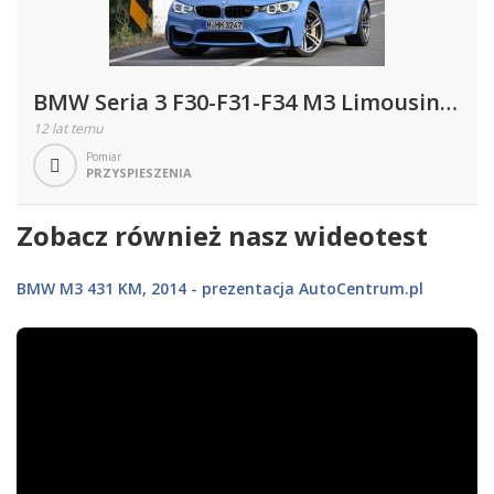
BMW Seria 3 F30-F31-F34 M3 Limousine
3.0 M3 431KM 317kW 2014-2015
12 lat temu
Pomiar
PRZYSPIESZENIA
Zobacz również nasz wideotest
BMW M3 431 KM, 2014 - prezentacja AutoCentrum.pl