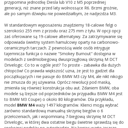
przypomina jednostkę Diesla lub V10 z M5 poprzedniej
generacji, niż znane przed laty wolnossące R6. Brzmi groźnie,
ale po samym dźwięku nie powiedziałbym, że nadjeżdża M3.
W standardowym wyposażeniu znajdziemy 18-calowe felgi o
szerokości 255 mm z przodu oraz 275 mm z tyłu. W opcji opcji
zaś oferowane są 19-calowe alternatywy. Za zatrzymywanie się
odpowiada świetny system hamulcowy oparty na carbonowo-
ceramicznych tarczach. Z pewnością wiele osób intryguje
tajemnicza funkcja o nazwie "Smokey Burnout" dostępna w
modelach z siedmiobiegową dwusprzęgłową skrzynią M DCT
Drivelogic. Co to w ogóle jest? To proste - zabawka dla dużych
chłopców! Co prawda większość uzna, że jest to gadżet dla
początkujących i nie pasuje do BMW M3 czy M4, ale nikt nikogo
nie zmusza do jej używania. Oprócz rewolucji pod maską,
zmieniła się również konstrukcja obu aut. Zdaniem BMW, oba
modele są lżejsze od poprzedników (w przypadku BMW M4 jest
to BMW M3 Coupe) o około 80 kilogramów. Dla przykładu,
model
BMW M4
waży 1497 kilogramów. Klienci mogą wybrać
zarówno standardową manualną skrzynię biegów o 6
przełożeniach, jak i wspomnianą 7-biegową skrzynię M DCT
Drivelogic, w której dwa ostatnie biegu świetnie sprawdzą się do
spokojnej podróży po autostradzie. Na koniec warto jeszcze