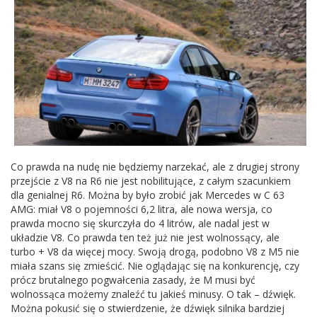
Co prawda na nudę nie będziemy narzekać, ale z drugiej strony
przejście z V8 na R6 nie jest nobilitujące, z całym szacunkiem
dla genialnej R6. Można by było zrobić jak Mercedes w C 63
AMG: miał V8 o pojemności 6,2 litra, ale nowa wersja, co
prawda mocno się skurczyła do 4 litrów, ale nadal jest w
układzie V8. Co prawda ten też już nie jest wolnossący, ale
turbo + V8 da więcej mocy. Swoją drogą, podobno V8 z M5 nie
miała szans się zmieścić. Nie oglądając się na konkurencję, czy
prócz brutalnego pogwałcenia zasady, że M musi być
wolnossąca możemy znaleźć tu jakieś minusy. O tak – dźwięk.
Można pokusić się o stwierdzenie, że dźwięk silnika bardziej