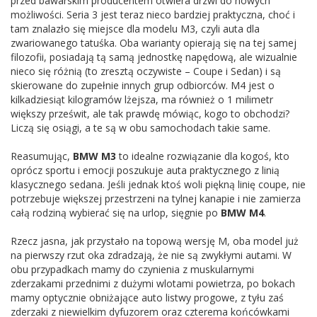
przed bawarskim producentem otwiera drzwi do nowych
możliwości. Seria 3 jest teraz nieco bardziej praktyczna, choć i
tam znalazło się miejsce dla modelu M3, czyli auta dla
zwariowanego tatuśka. Oba warianty opierają się na tej samej
filozofii, posiadają tą samą jednostkę napędową, ale wizualnie
nieco się różnią (to zresztą oczywiste – Coupe i Sedan) i są
skierowane do zupełnie innych grup odbiorców. M4 jest o
kilkadziesiąt kilogramów lżejsza, ma również o 1 milimetr
większy prześwit, ale tak prawdę mówiąc, kogo to obchodzi?
Liczą się osiągi, a te są w obu samochodach takie same.
Reasumując,
BMW M3
to idealne rozwiązanie dla kogoś, kto
oprócz sportu i emocji poszukuje auta praktycznego z linią
klasycznego sedana. Jeśli jednak ktoś woli piękną linię coupe, nie
potrzebuje większej przestrzeni na tylnej kanapie i nie zamierza
całą rodziną wybierać się na urlop, sięgnie po
BMW M4
.
Rzecz jasna, jak przystało na topową wersję M, oba model już
na pierwszy rzut oka zdradzają, że nie są zwykłymi autami. W
obu przypadkach mamy do czynienia z muskularnymi
zderzakami przednimi z dużymi wlotami powietrza, po bokach
mamy optycznie obniżające auto listwy progowe, z tyłu zaś
zderzaki z niewielkim dyfuzorem oraz czterema końcówkami