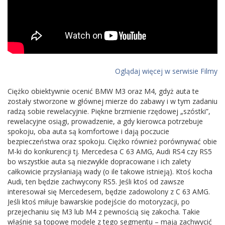
Oglądaj więcej w serwisie Filmy
Ciężko obiektywnie ocenić BMW M3 oraz M4, gdyż auta te
zostały stworzone w głównej mierze do zabawy i w tym zadaniu
radzą sobie rewelacyjnie. Piękne brzmienie rzędowej „szóstki”,
rewelacyjne osiągi, prowadzenie, a gdy kierowca potrzebuje
spokoju, oba auta są komfortowe i dają poczucie
bezpieczeństwa oraz spokoju. Ciężko również porównywać obie
M-ki do konkurencji tj. Mercedesa C 63 AMG, Audi RS4 czy RS5
bo wszystkie auta są niezwykle dopracowane i ich zalety
całkowicie przysłaniają wady (o ile takowe istnieją). Ktoś kocha
Audi, ten będzie zachwycony RS5. Jeśli ktoś od zawsze
interesował się Mercedesem, będzie zadowolony z C 63 AMG.
Jeśli ktoś miłuje bawarskie podejście do motoryzacji, po
przejechaniu się M3 lub M4 z pewnością się zakocha. Takie
właśnie są topowe modele z tego segmentu – mają zachwycić