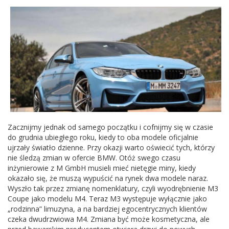
Zacznijmy jednak od samego początku i cofnijmy się w czasie
do grudnia ubiegłego roku, kiedy to oba modele oficjalnie
ujrzały światło dzienne. Przy okazji warto oświecić tych, którzy
nie śledzą zmian w ofercie BMW. Otóż swego czasu
inżynierowie z M GmbH musieli mieć nietęgie miny, kiedy
okazało się, że muszą wypuścić na rynek dwa modele naraz.
Wyszło tak przez zmianę nomenklatury, czyli wyodrębnienie M3
Coupe jako modelu M4. Teraz M3 występuje wyłącznie jako
„rodzinna” limuzyna, a na bardziej egocentrycznych klientów
czeka dwudrzwiowa M4. Zmiana być może kosmetyczna, ale