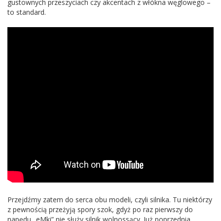
gustownych przeszyciach czy akcentach z włókna węglowego –
to standard.
Przejdźmy zatem do serca obu modeli, czyli silnika. Tu niektórzy
z pewnością przeżyją spory szok, gdyż po raz pierwszy do
napędu „eMki” nie służy silnik wolnossący. Już poprzednia