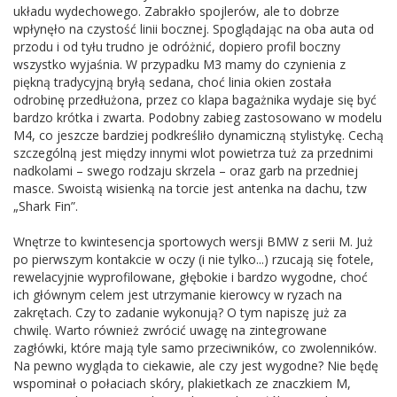
układu wydechowego. Zabrakło spojlerów, ale to dobrze
wpłynęło na czystość linii bocznej. Spoglądając na oba auta od
przodu i od tyłu trudno je odróżnić, dopiero profil boczny
wszystko wyjaśnia. W przypadku M3 mamy do czynienia z
piękną tradycyjną bryłą sedana, choć linia okien została
odrobinę przedłużona, przez co klapa bagażnika wydaje się być
bardzo krótka i zwarta. Podobny zabieg zastosowano w modelu
M4, co jeszcze bardziej podkreśliło dynamiczną stylistykę. Cechą
szczególną jest między innymi wlot powietrza tuż za przednimi
nadkolami – swego rodzaju skrzela – oraz garb na przedniej
masce. Swoistą wisienką na torcie jest antenka na dachu, tzw
„Shark Fin”.
Wnętrze to kwintesencja sportowych wersji BMW z serii M. Już
po pierwszym kontakcie w oczy (i nie tylko...) rzucają się fotele,
rewelacyjnie wyprofilowane, głębokie i bardzo wygodne, choć
ich głównym celem jest utrzymanie kierowcy w ryzach na
zakrętach. Czy to zadanie wykonują? O tym napiszę już za
chwilę. Warto również zwrócić uwagę na zintegrowane
zagłówki, które mają tyle samo przeciwników, co zwolenników.
Na pewno wygląda to ciekawie, ale czy jest wygodne? Nie będę
wspominał o połaciach skóry, plakietkach ze znaczkiem M,