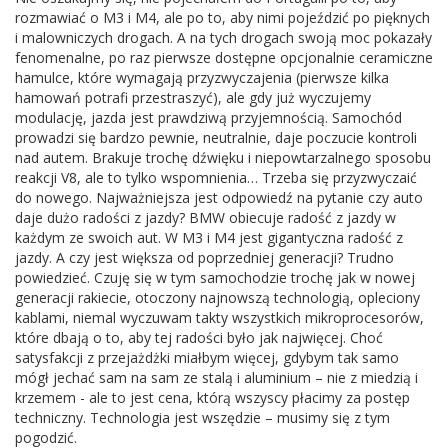
rozmawiać o M3 i M4, ale po to, aby nimi pojeździć po pięknych
i malowniczych drogach. A na tych drogach swoją moc pokazały
fenomenalne, po raz pierwsze dostępne opcjonalnie ceramiczne
hamulce, które wymagają przyzwyczajenia (pierwsze kilka
hamowań potrafi przestraszyć), ale gdy już wyczujemy
modulację, jazda jest prawdziwą przyjemnością. Samochód
prowadzi się bardzo pewnie, neutralnie, daje poczucie kontroli
nad autem. Brakuje trochę dźwięku i niepowtarzalnego sposobu
reakcji V8, ale to tylko wspomnienia… Trzeba się przyzwyczaić
do nowego. Najważniejsza jest odpowiedź na pytanie czy auto
daje dużo radości z jazdy? BMW obiecuje radość z jazdy w
każdym ze swoich aut. W M3 i M4 jest gigantyczna radość z
jazdy. A czy jest większa od poprzedniej generacji? Trudno
powiedzieć. Czuję się w tym samochodzie trochę jak w nowej
generacji rakiecie, otoczony najnowszą technologią, opleciony
kablami, niemal wyczuwam takty wszystkich mikroprocesorów,
które dbają o to, aby tej radości było jak najwięcej. Choć
satysfakcji z przejażdżki miałbym więcej, gdybym tak samo
mógł jechać sam na sam ze stalą i aluminium – nie z miedzią i
krzemem - ale to jest cena, którą wszyscy płacimy za postęp
techniczny. Technologia jest wszędzie – musimy się z tym
pogodzić.