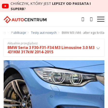
CHIŃCZYK, KTÓRY JEST
LEPSZY OD PASSATA I
SUPERB
?
trum
Publikacje
Testy aut nowych
BMW M3 i M4 - alter ego króla
Aktualnie przeglądasz
BMW Seria 3 F30-F31-F34 M3 Limousine 3.0 M3
431KM 317kW 2014-2015