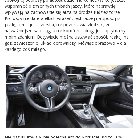
wspomnieć o zmiennych trybach jazdy, które naprawdę
wpływają na zachowanie się auta na drodze tudzież torze.
Pierwszy nie daje wielkich wrażeń, jest raczej na spokojną
jazdę, trzeci jest szorstki, nie pozostawia złudzeń, że
najważniejsze są osiągi a nie komfort – drugi jest optymalny
moim zdaniem. Oczywiście można ustawiać sposób reakcji na
gaz, zawieszenie, układ kierowniczy. Mówiąc obrazowo – dla
każdego coś miłego.
Nie oszukujmy się, nie pojechałem do Portugalii po to, aby