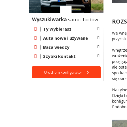
Wyszukiwarka
samochodów
ROZS
Ty wybierasz
We wnęt
Auta nowe i używane
przycis
Baza wiedzy
Wnętrz
wrażeni
Szybki kontakt
potęguj
ale ost
Uruchom konfigurator
spotkał
się oprz
Na tylne
Dzięki 
konfigu
Podobne