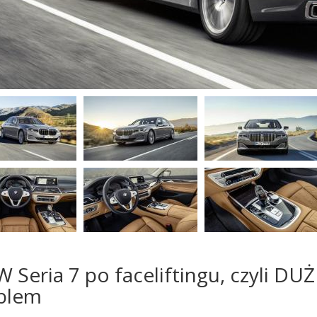
Seria 7 po faceliftingu, czyli DUŻE
blem