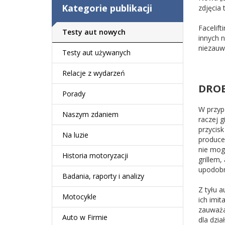
Kategorie publikacji
zdjęcia
Facelif
Testy aut nowych
innych 
niezauw
Testy aut używanych
Relacje z wydarzeń
DROB
Porady
W przy
Naszym zdaniem
raczej g
przycisk
Na luzie
produce
nie mog
Historia motoryzacji
grillem
upodobn
Badania, raporty i analizy
Z tyłu a
Motocykle
ich imit
zauważa
Auto w Firmie
dla dzi