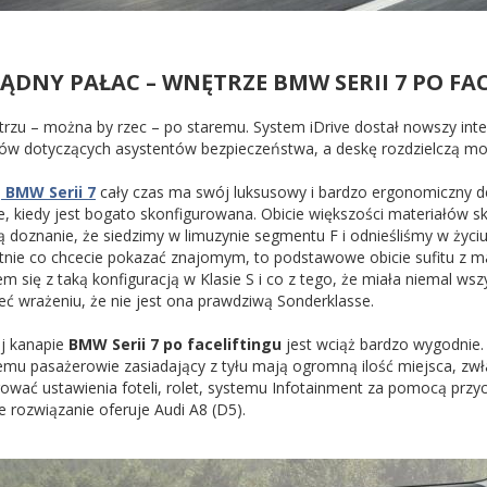
ĄDNY PAŁAC – WNĘTRZE BMW SERII 7 PO FA
rzu – można by rzec – po staremu. System iDrive dostał nowszy int
ków dotyczących asystentów bezpieczeństwa, a deskę rozdzielczą m
e
BMW Serii 7
cały czas ma swój luksusowy i bardzo ergonomiczny d
e, kiedy jest bogato skonfigurowana. Obicie większości materiałów s
ą doznanie, że siedzimy w limuzynie segmentu F i odnieśliśmy w życ
atnie co chcecie pokazać znajomym, to podstawowe obicie sufitu z m
em się z taką konfiguracją w Klasie S i co z tego, że miała niemal w
eć wrażeniu, że nie jest ona prawdziwą Sonderklasse.
j kanapie
BMW Serii 7 po faceliftingu
jest wciąż bardzo wygodnie.
temu pasażerowie zasiadający z tyłu mają ogromną ilość miejsca, zw
rować ustawienia foteli, rolet, systemu Infotainment za pomocą przy
 rozwiązanie oferuje Audi A8 (D5).