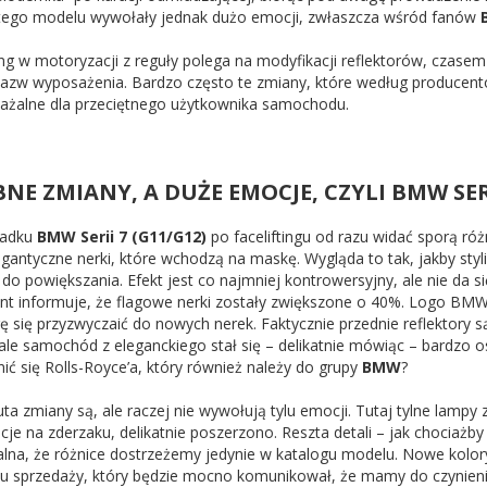
 tego modelu wywołały jednak dużo emocji, zwłaszcza wśród fanów
ting w motoryzacji z reguły polega na modyfikacji reflektorów, czas
nazw wyposażenia. Bardzo często te zmiany, które według producent
ażalne dla przeciętnego użytkownika samochodu.
NE ZMIANY, A DUŻE EMOCJE, CZYLI BMW SER
padku
BMW Serii 7 (G11/G12)
po faceliftingu od razu widać sporą ró
igantyczne nerki, które wchodzą na maskę. Wygląda to tak, jakby styl
 do powiększania. Efekt jest co najmniej kontrowersyjny, ale nie da s
nt informuje, że flagowe nerki zostały zwiększone o 40%. Logo BMW
ę się przyzwyczaić do nowych nerek. Faktycznie przednie reflektory
, ale samochód z eleganckiego stał się – delikatnie mówiąc – bardzo 
ić się Rolls-Royce’a, który również należy do grupy
BMW
?
uta zmiany są, ale raczej nie wywołują tylu emocji. Tutaj tylne lam
acje na zderzaku, delikatnie poszerzono. Reszta detali – jak chociaż
lna, że różnice dostrzeżemy jedynie w katalogu modelu. Nowe kolory
ału sprzedaży, który będzie mocno komunikował, że mamy do czynie