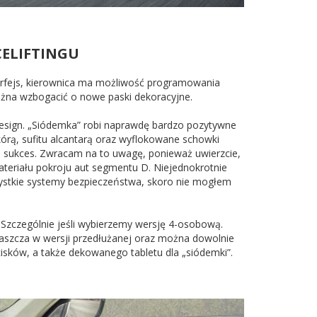
CELIFTINGU
erfejs, kierownica ma możliwość programowania
ożna wzbogacić o nowe paski dekoracyjne.
esign. „Siódemka” robi naprawdę bardzo pozytywne
kórą, sufitu alcantarą oraz wyflokowane schowki
iu sukces. Zwracam na to uwagę, ponieważ uwierzcie,
ateriału pokroju aut segmentu D. Niejednokrotnie
szystkie systemy bezpieczeństwa, skoro nie mogłem
 Szczególnie jeśli wybierzemy wersję 4-osobową.
łaszcza w wersji przedłużanej oraz można dowolnie
cisków, a także dekowanego tabletu dla „siódemki”.