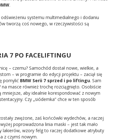
BMW
.
em odświeżeniu systemu multimedialnego i dodaniu
ów tworzą coś nowego, w rzeczywistości są
IA 7 PO FACELIFTINGU
żnicę – czemu? Samochód dostał nowe, wielkie, a
istom – w programie do edycji projektu – zaciął się
ię pomylić
BMW Serii 7 sprzed i po liftingu
. Sam
 na masce również trochę rozciągnięto. Osobiście
 są mniejsze, aby idealnie korespondować z nowym
ostentacyjny. Czy „siódemka” chce w ten sposób
py zostały zwężone, zaś końcówki wydechów, a raczej
by wyżej poprowadzona linia maski – jest tak mało
 lakierów, wzory felg to raczej dodatkowe atrybuty
nia z czymś nowym.