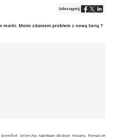
Udostępnij:
ów marki. Moim zdaniem problem z nową Serią 7
 komfort, przeszła zaledwie drobne zmiany. Pierwsze