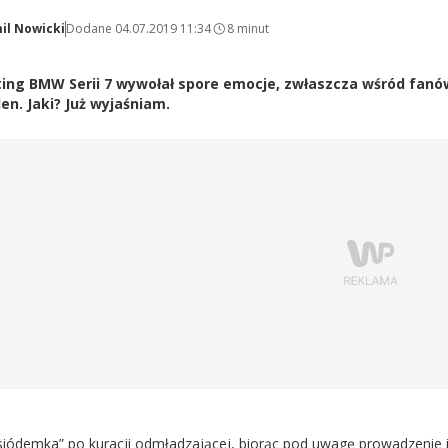
il Nowicki
Dodane 04.07.2019 11:34
8 minut
fting BMW Serii 7 wywołał spore emocje, zwłaszcza wśród fan
den. Jaki? Już wyjaśniam.
iódemka” po kuracji odmładzającej, biorąc pod uwagę prowadzenie i